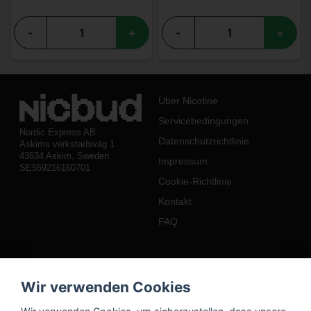
-
+
-
+
Über Nicotine
Servicebedingungen
Nordic Express AB
Datenschutzrichtlinie
Askims verkstadsväg 1
43634 Askim, Sweden
Impressum
SE559216160701
Cookie-Richtlinie
Kontakt
FAQ
Mein Konto
Wir verwenden Cookies
Einloggen