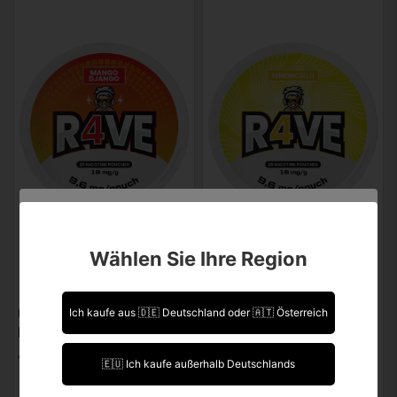
Sind Sie über 18 Jahre alt?
Wählen Sie Ihre Region
Leider können Sie Ihre Daten nicht selbst ändern.
Sollten Sie Aktualisierungen vornehmen müssen,
kontaktieren Sie uns bitte.
Ich kaufe aus 🇩🇪 Deutschland oder 🇦🇹 Österreich
RAVE
RAVE
RAVE Mango Django 16MG
Rave Lemoncello 16mg
Ich bin über 18 Jahre alt.
€ 2,78
€ 2,78
🇪🇺 Ich kaufe außerhalb Deutschlands
Ich bin unter 18 Jahre alt.