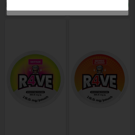
-
+
-
+