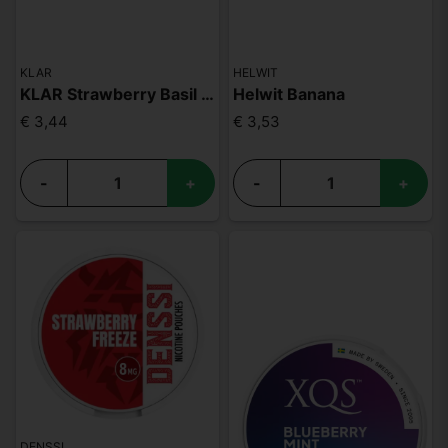
KLAR
HELWIT
KLAR Strawberry Basil Regular Mini
Helwit Banana
€ 3,44
€ 3,53
-
+
-
+
DENSSI