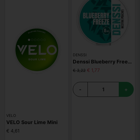
DENSSI
Denssi Blueberry Freeze 8mg
€ 1,77
€ 3,22
-
+
VELO
VELO Sour Lime Mini
€ 4,61