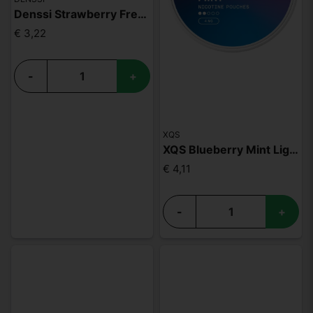
Denssi Strawberry Freeze 8mg
€ 3,22
-
+
XQS
XQS Blueberry Mint Light
€ 4,11
-
+