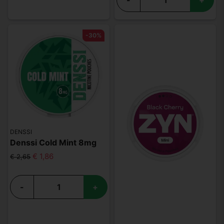
-
+
-30%
DENSSI
Denssi Cold Mint 8mg
€ 1,86
€ 2,65
-
+