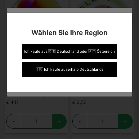
Sind Sie über 18 Jahre alt?
Wählen Sie Ihre Region
Leider können Sie Ihre Daten nicht selbst ändern.
Sollten Sie Aktualisierungen vornehmen müssen,
kontaktieren Sie uns bitte.
Ich kaufe aus 🇩🇪 Deutschland oder 🇦🇹 Österreich
Ich bin über 18 Jahre alt.
🇪🇺 Ich kaufe außerhalb Deutschlands
Ich bin unter 18 Jahre alt.
XQS
HELWIT
XQS Tropical Light
Helwit Watermelon
€ 4,11
€ 3,53
-
+
-
+