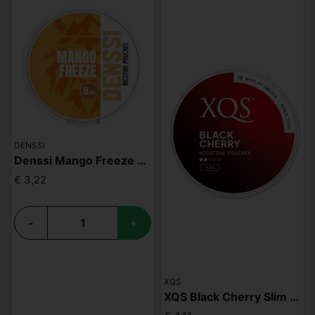
DENSSI
Denssi Mango Freeze 8mg
€ 3,22
-
+
XQS
XQS Black Cherry Slim Light