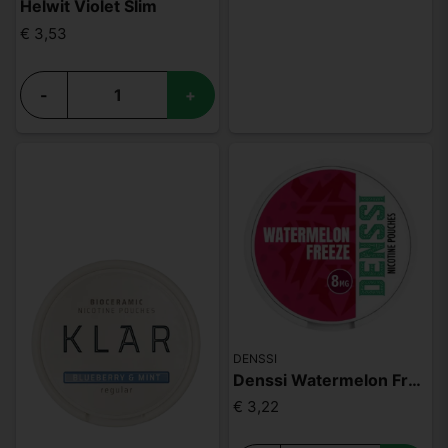
Helwit Violet Slim
€ 3,53
-
+
DENSSI
Denssi Watermelon Freeze 8mg
€ 3,22