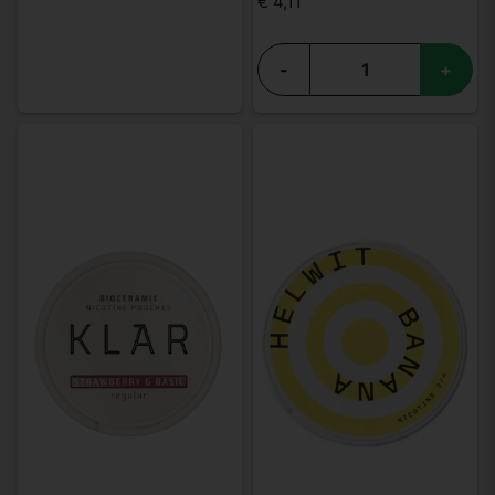
€ 4,11
-
+