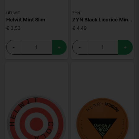
HELWIT
ZYN
Helwit Mint Slim
ZYN Black Licorice Mini S2
€ 3,53
€ 4,49
-
+
-
+