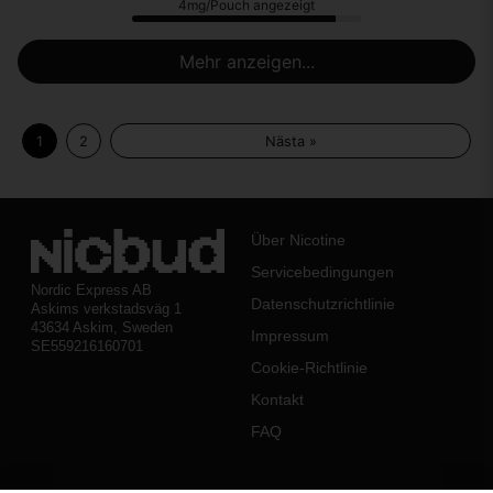
4mg/Pouch angezeigt
Mehr anzeigen...
1
2
Nästa »
Über Nicotine
Servicebedingungen
Nordic Express AB
Datenschutzrichtlinie
Askims verkstadsväg 1
43634 Askim, Sweden
Impressum
SE559216160701
Cookie-Richtlinie
Kontakt
FAQ