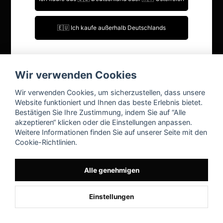
Kontakt
Ich bin über 18 Jahre alt.
🇪🇺 Ich kaufe außerhalb Deutschlands
FAQ
Ich bin unter 18 Jahre alt.
Mein Konto
Wir verwenden Cookies
Einloggen
Wir verwenden Cookies, um sicherzustellen, dass unsere
Registrieren
Website funktioniert und Ihnen das beste Erlebnis bietet.
Bestätigen Sie Ihre Zustimmung, indem Sie auf “Alle
Passwort vergessen?
akzeptieren“ klicken oder die Einstellungen anpassen.
Weitere Informationen finden Sie auf unserer Seite mit den
Cookie-Richtlinien.
Alle genehmigen
Einstellungen