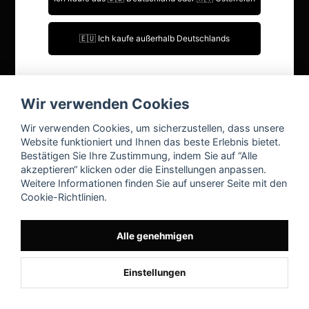
Kontakt
Ich bin über 18 Jahre alt.
🇪🇺 Ich kaufe außerhalb Deutschlands
FAQ
Ich bin unter 18 Jahre alt.
Mein Konto
Wir verwenden Cookies
Einloggen
Wir verwenden Cookies, um sicherzustellen, dass unsere
Registrieren
Website funktioniert und Ihnen das beste Erlebnis bietet.
Bestätigen Sie Ihre Zustimmung, indem Sie auf “Alle
Passwort vergessen?
akzeptieren“ klicken oder die Einstellungen anpassen.
Weitere Informationen finden Sie auf unserer Seite mit den
Cookie-Richtlinien.
Alle genehmigen
Einstellungen