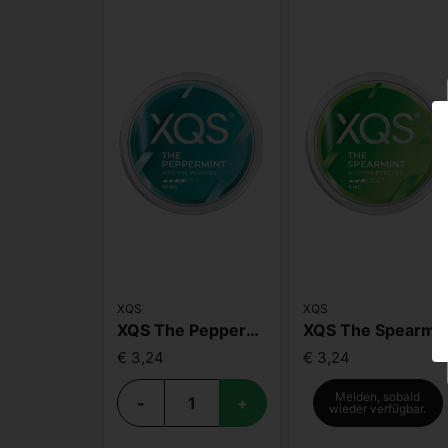
XQS
XQS
XQS The Peppermint 10mg
XQS The Spearmint 
€ 3,24
€ 3,24
Melden, sobald
-
+
wieder verfügbar.