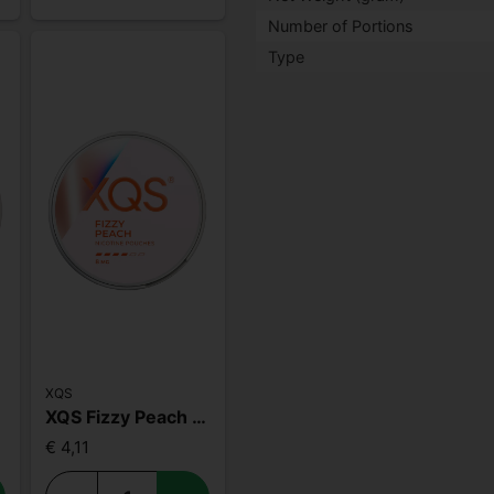
Number of Portions
Type
XQS
XQS Fizzy Peach Slim Strong
€ 4,11