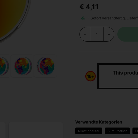
€ 4,11
-
+
This produ
Verwandte Kategorien
Nikotinbeutel
Slim Portion
F