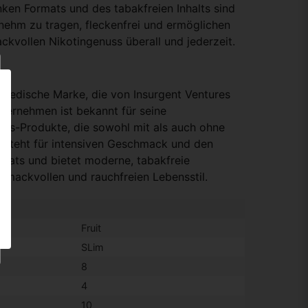
ken Formats und des tabakfreien Inhalts sind
nehm zu tragen, fleckenfrei und ermöglichen
ckvollen Nikotingenuss überall und jederzeit.
hwedische Marke, die von Insurgent Ventures
nternehmen ist bekannt für seine
nus-Produkte, die sowohl mit als auch ohne
QS steht für intensiven Geschmack und den
mats und bietet moderne, tabakfreie
chmackvollen und rauchfreien Lebensstil.
Fruit
SLim
8
4
10