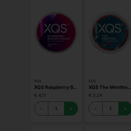
XQS
XQS
XQS Raspberry Blackcurrant Slim Strong
XQS The Menthol 1
€ 4,11
€ 3,24
-
+
-
+