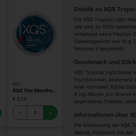
Details zu XQS Tropic
Die XQS Tropical Light Ni
und sind zu 100% tabakfrei
hinterlässt keine Flecken.
Gesamtgewicht von 10 g. D
Ventures II hergestellt.
Geschmack und Stärke
XQS Tropical Light bietet e
Fruchtaromen, bestehend a
XQS
einer normalen Stärke biet
7mg
XQS The Menthol 11mg
8 mg Nikotin pro Gramm ent
€ 3,24
angenehmes Erlebnis, ideal
-
+
Informationen über XQ
Die Anwendung der XQS Trop
diskret: Platzieren Sie den