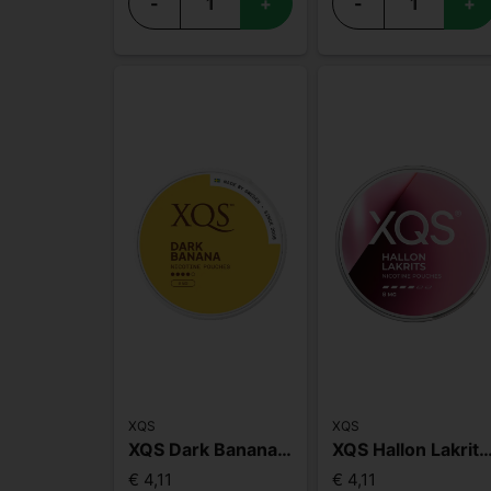
-
+
-
+
XQS
XQS
XQS Dark Banana Slim Strong
XQS Hallon Lakrits Slim 
€ 4,11
€ 4,11