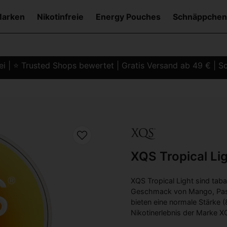
Marken
Nikotinfreie
Energy Pouches
Schnäppchen
i | ⭐ Trusted Shops bewertet | Gratis Versand ab 49 € | Sc
XQS Tropical Li
XQS Tropical Light sind taba
Geschmack von Mango, Pass
bieten eine normale Stärke 
Nikotinerlebnis der Marke X