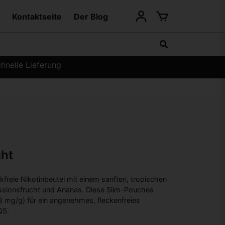
Kontaktseite
Der Blog
hnelle Lieferung
ght
kfreie Nikotinbeutel mit einem sanften, tropischen
ionsfrucht und Ananas. Diese Slim-Pouches
(8 mg/g) für ein angenehmes, fleckenfreies
QS.