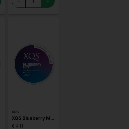
-
+
XQS
Strong
XQS Blueberry Mint Light
€ 4,11