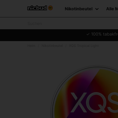
Nikotinbeutel
Alle 
✓ 100% tabakfre
Heim
Nikotinbeutel
XQS Tropical Light