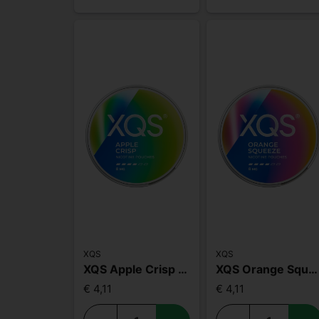
XQS
XQS
XQS Apple Crisp Slim Strong
XQS Orange Squeeze Slim Strong
€ 4,11
€ 4,11