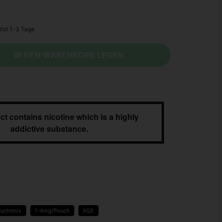
IN DEN WARENKORB LEGEN
ct contains nicotine which is a highly
addictive substance.
ruchtmix
1-4mg/Pouch
XQS