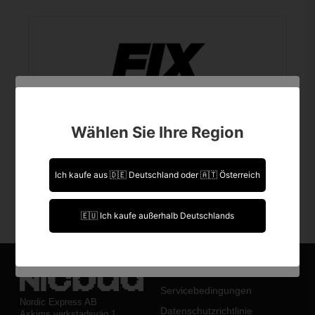
Sind Sie über 18 Jahre alt?
Wählen Sie Ihre Region
Leider können Sie Ihre Daten nicht selbst ändern.
Sollten Sie Aktualisierungen vornehmen müssen,
kontaktieren Sie uns bitte.
Ich kaufe aus 🇩🇪 Deutschland oder 🇦🇹 Österreich
Ich bin über 18 Jahre alt.
🇪🇺 Ich kaufe außerhalb Deutschlands
Ich bin unter 18 Jahre alt.
Über Nicotine
Servicebedingungen
Nordic Express AB
Datenschutzrichtlinie
Askims verkstadsväg 1