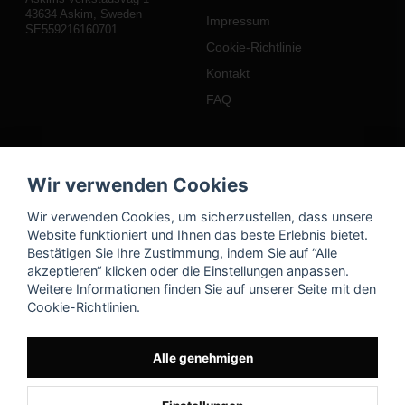
43634 Askim, Sweden
Impressum
SE559216160701
Cookie-Richtlinie
Kontakt
FAQ
Mein Konto
Wir verwenden Cookies
Einloggen
Wir verwenden Cookies, um sicherzustellen, dass unsere
Registrieren
Website funktioniert und Ihnen das beste Erlebnis bietet.
Bestätigen Sie Ihre Zustimmung, indem Sie auf “Alle
Passwort vergessen?
akzeptieren“ klicken oder die Einstellungen anpassen.
Weitere Informationen finden Sie auf unserer Seite mit den
Cookie-Richtlinien.
Alle genehmigen