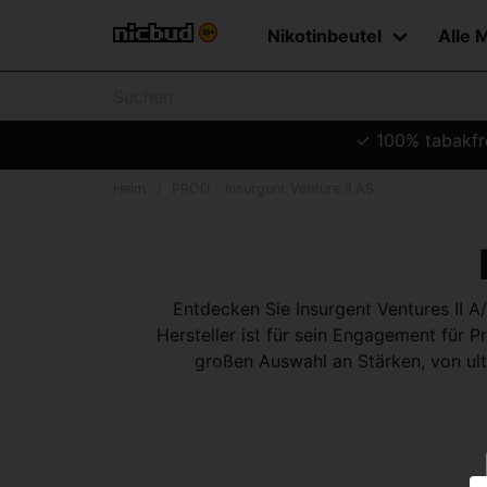
Nikotinbeutel
Alle 
✓ 100% tabakfre
Heim
PROD - Insurgent Venture II AS
Entdecken Sie Insurgent Ventures II A/
Hersteller ist für sein Engagement für 
großen Auswahl an Stärken, von ultr