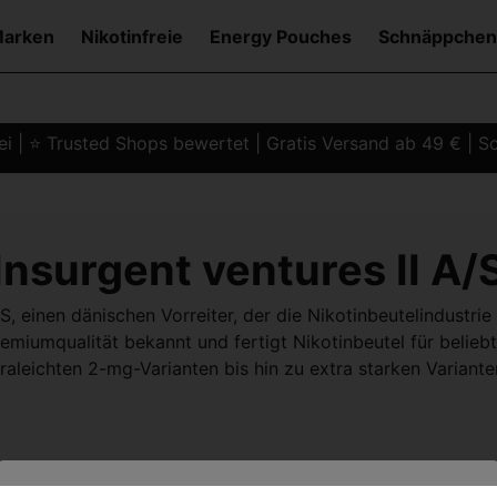
Marken
Nikotinfreie
Energy Pouches
Schnäppchen
i | ⭐ Trusted Shops bewertet | Gratis Versand ab 49 € | Sc
Insurgent ventures II A/
S, einen dänischen Vorreiter, der die Nikotinbeutelindustrie 
Premiumqualität bekannt und fertigt Nikotinbeutel für beli
aleichten 2-mg-Varianten bis hin zu extra starken Variante