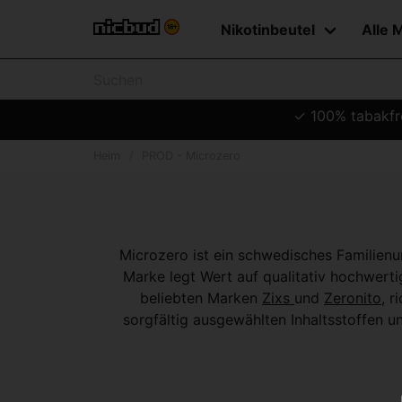
Nikotinbeutel
Alle 
✓ 100% tabakfre
Heim
PROD - Microzero
Microzero ist ein schwedisches Familienu
Marke legt Wert auf qualitativ hochwert
beliebten Marken
Zixs
und
Zeronito
, r
sorgfältig ausgewählten Inhaltsstoffe