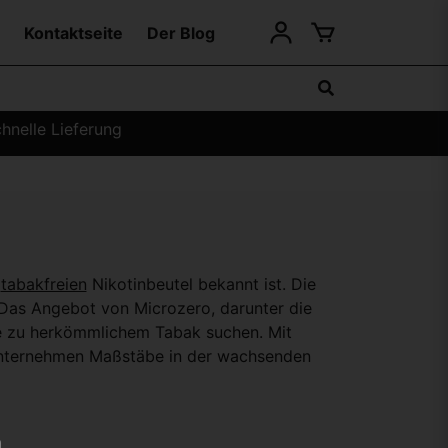
Kontaktseite
Der Blog
hnelle Lieferung
n
tabakfreien
Nikotinbeutel bekannt ist. Die
 Das Angebot von Microzero, darunter die
tive zu herkömmlichem Tabak suchen. Mit
Unternehmen Maßstäbe in der wachsenden