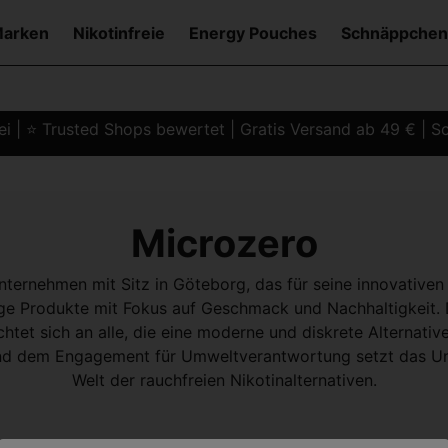
Marken
Nikotinfreie
Energy Pouches
Schnäppchen
i | ⭐ Trusted Shops bewertet | Gratis Versand ab 49 € | Sc
Microzero
nternehmen mit Sitz in Göteborg, das für seine innovative
ige Produkte mit Fokus auf Geschmack und Nachhaltigkeit.
ichtet sich an alle, die eine moderne und diskrete Alterna
n und dem Engagement für Umweltverantwortung setzt das 
Welt der rauchfreien Nikotinalternativen.