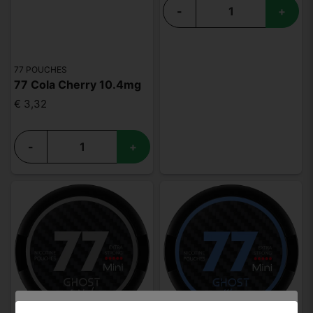
-
+
77 POUCHES
77 Cola Cherry 10.4mg
€ 3,32
-
+