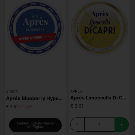
APRES
APRES
Après Limoncello Di Capri
Aprés Blueberry Hyper Strong
€ 3,61
€ 2,37
€ 3,61
Melden, sobald wieder
-
+
verfügbar.