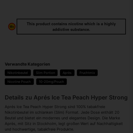
This product contains nicotine which is a highly
addictive substance.
Verwandte Kategorien
Nikotinbeutel
Slim Portion
Après
Fruchtmix
Nicotine Pouch
10-20mg/Pouch
Details zu Aprés Ice Tea Peach Hyper Strong
Aprés Ice Tea Peach Hyper Strong sind 100% tabakfreie
Nikotinbeutel im schlanken (Slim) Format. Jede Dose enthält 20
Beutel und bietet ein modernes und elegantes Design. Die Marke
Après, mit Sitz in Stockholm, legt großen Wert auf Nachhaltigkeit
und hochwertige, tabakfreie Produkte.