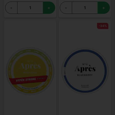
-
+
-
+
-34%