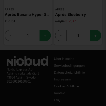
APRES
APRES
Aprés Banana Hyper Strong
Aprés Blueberry
€ 3,61
€ 2,37
€ 3,61
-
+
-
+
Über Nicotine
Servicebedingungen
Nordic Express AB
Datenschutzrichtlinie
Askims verkstadsväg 1
43634 Askim, Sweden
Impressum
SE559216160701
Cookie-Richtlinie
Kontakt
FAQ