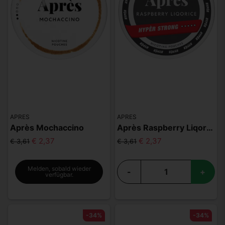
APRES
APRES
Après Mochaccino
Après Raspberry Liqorice Hyper Strong
€ 2,37
€ 2,37
€ 3,61
€ 3,61
Melden, sobald wieder
-
+
verfügbar.
-34%
-34%