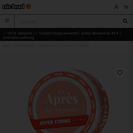
✓ 100% tabakfrei | ⭐ Trusted Shops bewertet | Gratis Versand ab 49 € |
Schnelle Lieferung
Heim
Nikotinbeutel
Aprés Ice Tea Peach Hyper Strong