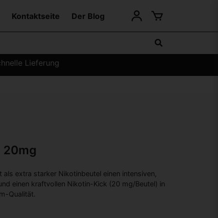
Kontaktseite
Der Blog
hnelle Lieferung
y 20mg
ls extra starker Nikotinbeutel einen intensiven,
 einen kraftvollen Nikotin-Kick (20 mg/Beutel) in
im-Qualität.