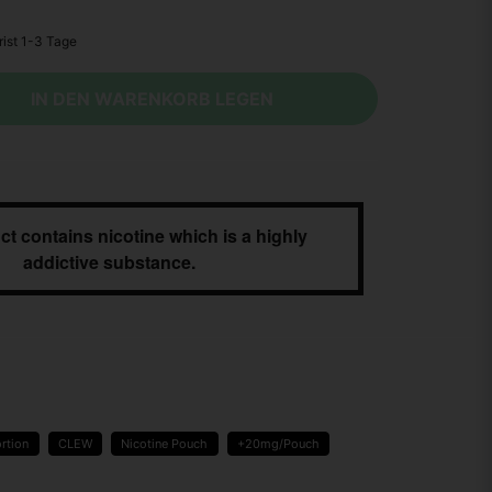
IN DEN WARENKORB LEGEN
ct contains nicotine which is a highly
addictive substance.
rtion
CLEW
Nicotine Pouch
+20mg/Pouch