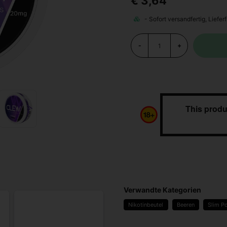
€ 3,64
-
+
This produ
Verwandte Kategorien
Nikotinbeutel
Beeren
Slim Po