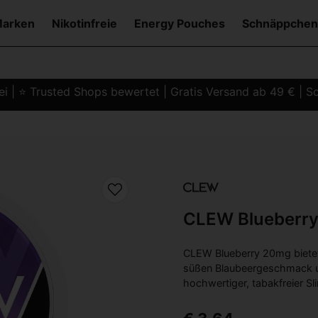
Marken
Nikotinfreie
Energy Pouches
Schnäppchen
i | ⭐ Trusted Shops bewertet | Gratis Versand ab 49 € | Sc
CLEW Blueberr
CLEW Blueberry 20mg bietet a
süßen Blaubeergeschmack und
hochwertiger, tabakfreier Sl