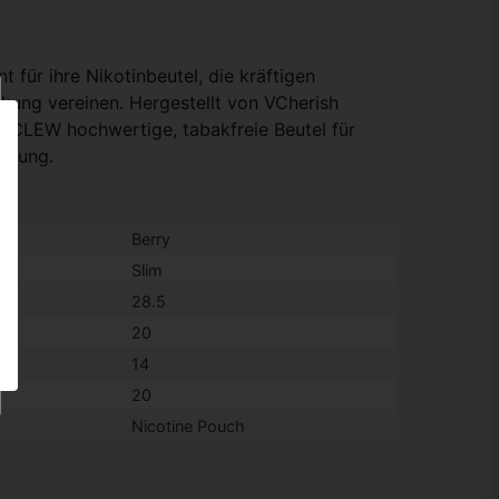
 für ihre Nikotinbeutel, die kräftigen
kung vereinen. Hergestellt von VCherish
et CLEW hochwertige, tabakfreie Beutel für
irkung.
Berry
Slim
28.5
20
14
20
Nicotine Pouch