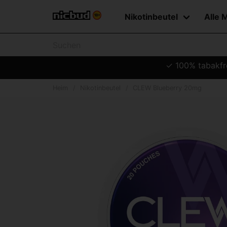
Nikotinbeutel
Alle 
✓ 100% tabakfre
Heim
Nikotinbeutel
CLEW Blueberry 20mg