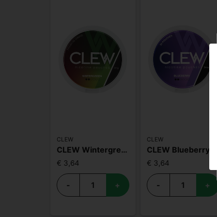
CLEW
CLEW
CLEW Wintergreen 5mg
CLEW Blueberry
€ 3,64
€ 3,64
-
+
-
+