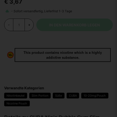
€ 3,67
IN DEN WARENKORB LEGEN
-
+
This product contains nicotine which is a highly
addictive substance.
Verwandte Kategorien
Nikotinbeutel
Slim Portion
Süße
CUBA
10-20mg/Pouch
Nicotine Pouch