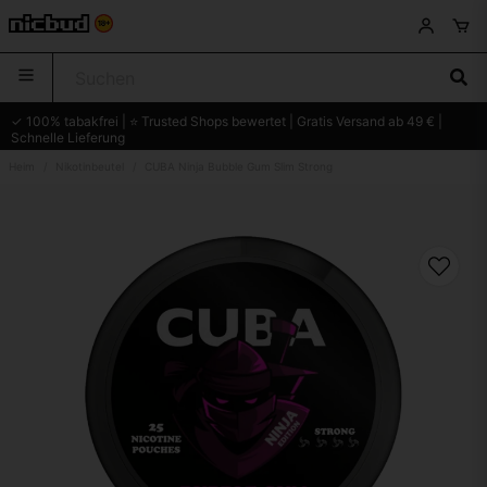
✓ 100% tabakfrei | ⭐ Trusted Shops bewertet | Gratis Versand ab 49 € |
Schnelle Lieferung
Heim
Nikotinbeutel
CUBA Ninja Bubble Gum Slim Strong