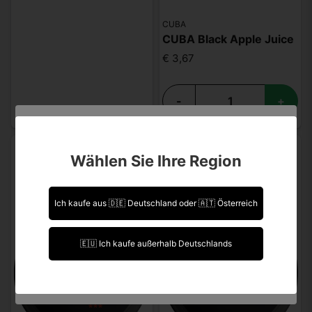
CUBA
CUBA Black Apple Juice
€ 3,67
-
+
Sind Sie über 18 Jahre alt?
Wählen Sie Ihre Region
Leider können Sie Ihre Daten nicht selbst ändern.
Sollten Sie Aktualisierungen vornehmen müssen,
kontaktieren Sie uns bitte.
Ich kaufe aus 🇩🇪 Deutschland oder 🇦🇹 Österreich
Ich bin über 18 Jahre alt.
🇪🇺 Ich kaufe außerhalb Deutschlands
Ich bin unter 18 Jahre alt.