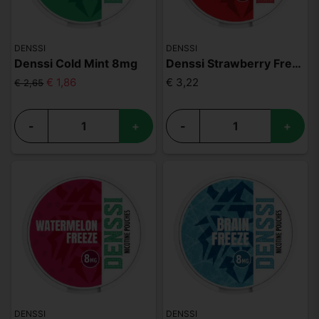
DENSSI
DENSSI
Denssi Cold Mint 8mg
Denssi Strawberry Freeze 8mg
€ 1,86
€ 3,22
€ 2,65
-
+
-
+
DENSSI
DENSSI