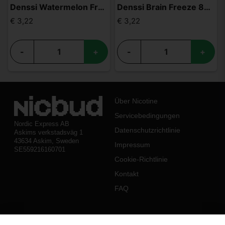
Denssi Watermelon Freeze 8mg
Denssi Brain Freeze 8mg
€ 3,22
€ 3,22
-
+
-
+
Über Nicotine
Servicebedingungen
Nordic Express AB
Datenschutzrichtlinie
Askims verkstadsväg 1
43634 Askim, Sweden
Impressum
SE559216160701
Cookie-Richtlinie
Kontakt
FAQ