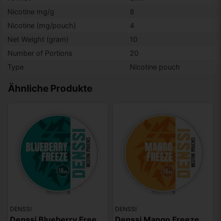
Nicotine mg/g
8
Nicotine (mg/pouch)
4
Net Weight (gram)
10
Number of Portions
20
Type
Nicotine pouch
Ähnliche Produkte
DENSSI
DENSSI
Denssi Blueberry Freeze 16mg
Denssi Mango Freeze 16mg