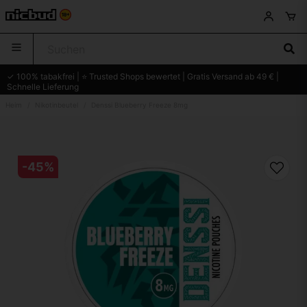
✓ 100% tabakfrei | ⭐ Trusted Shops bewertet | Gratis Versand ab 49 € |
Schnelle Lieferung
Heim
Nikotinbeutel
Denssi Blueberry Freeze 8mg
-
45
%