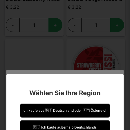
€ 3,22
€ 3,22
-
+
-
+
Sind Sie über 18 Jahre alt?
Wählen Sie Ihre Region
Leider können Sie Ihre Daten nicht selbst ändern.
Sollten Sie Aktualisierungen vornehmen müssen,
DENSSI
kontaktieren Sie uns bitte.
Denssi Strawberry Freeze 16mg
Ich kaufe aus 🇩🇪 Deutschland oder 🇦🇹 Österreich
€ 3,22
Ich bin über 18 Jahre alt.
🇪🇺 Ich kaufe außerhalb Deutschlands