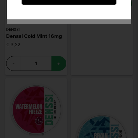
Ich bin unter 18 Jahre alt.
-
+
DENSSI
Denssi Cold Mint 16mg
€ 3,22
-
+