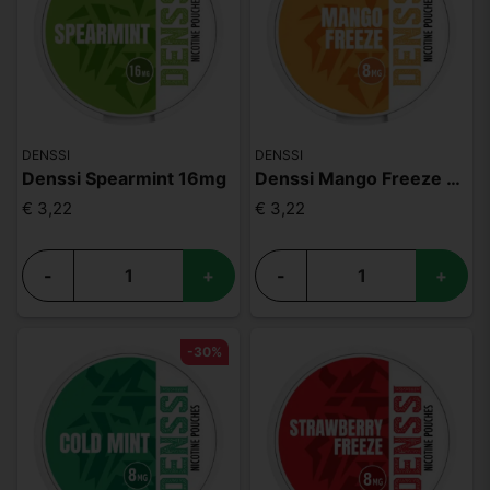
DENSSI
DENSSI
Denssi Spearmint 16mg
Denssi Mango Freeze 8mg
€ 3,22
€ 3,22
-
+
-
+
-30%