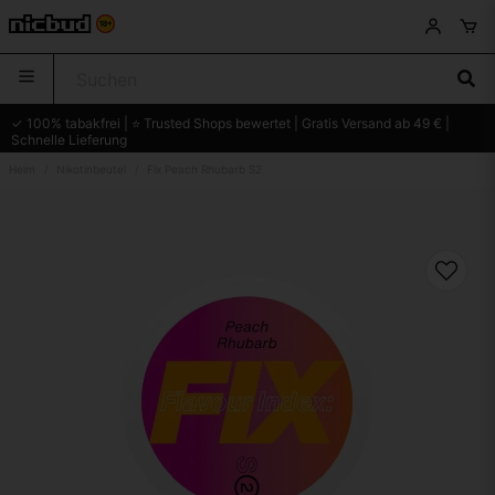
✓ 100% tabakfrei | ⭐ Trusted Shops bewertet | Gratis Versand ab 49 € |
Schnelle Lieferung
Heim
Nikotinbeutel
Fix Peach Rhubarb S2