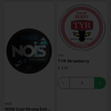
TYR
TYR Strawberry
€ 2,61
-
+
NOIS
NOIS Cool Strong Extreme 50mg