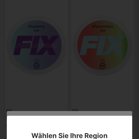
FIX
FIX
Fix Blueberry Ice S5
Fix Watermelon Ice S5
€ 2,86
€ 2,86
Sind Sie über 18 Jahre alt?
Wählen Sie Ihre Region