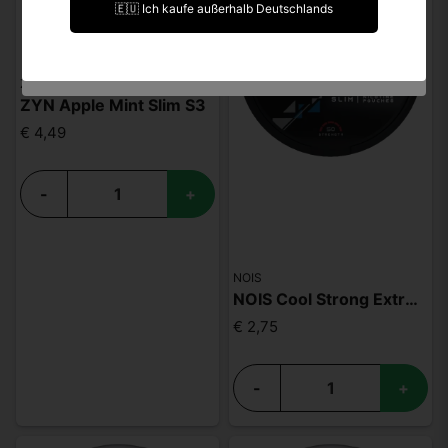
🇪🇺 Ich kaufe außerhalb Deutschlands
Ich bin unter 18 Jahre alt.
ZYN
ZYN Apple Mint Slim S3
€ 4,49
-
+
NOIS
NOIS Cool Strong Extreme 50mg
€ 2,75
-
+