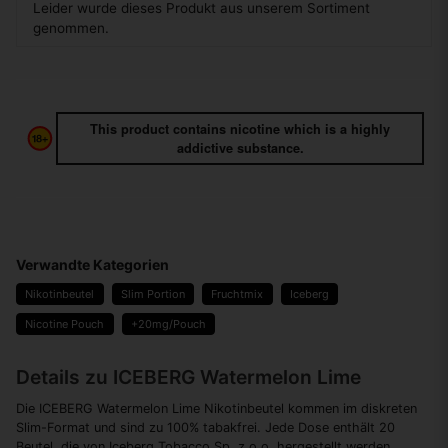
Leider wurde dieses Produkt aus unserem Sortiment
genommen.
This product contains nicotine which is a highly
addictive substance.
Verwandte Kategorien
Nikotinbeutel
Slim Portion
Fruchtmix
Iceberg
Nicotine Pouch
+20mg/Pouch
Details zu ICEBERG Watermelon Lime
Die ICEBERG Watermelon Lime Nikotinbeutel kommen im diskreten
Slim-Format und sind zu 100% tabakfrei. Jede Dose enthält 20
Beutel, die von Iceberg Tobacco Sp. z o.o. hergestellt werden.