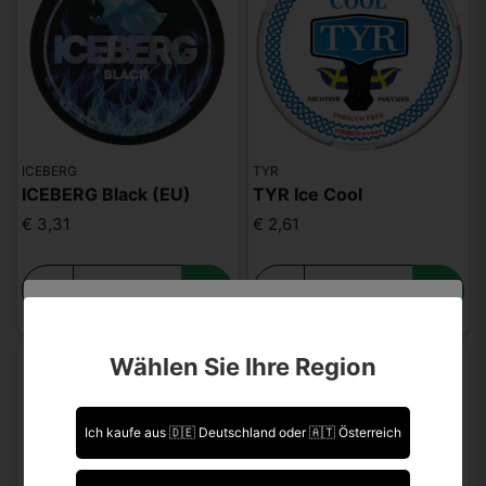
ICEBERG
TYR
ICEBERG Black (EU)
TYR Ice Cool
€ 3,31
€ 2,61
-
+
-
+
Sind Sie über 18 Jahre alt?
Wählen Sie Ihre Region
Leider können Sie Ihre Daten nicht selbst ändern.
Sollten Sie Aktualisierungen vornehmen müssen,
kontaktieren Sie uns bitte.
Ich kaufe aus 🇩🇪 Deutschland oder 🇦🇹 Österreich
Ich bin über 18 Jahre alt.