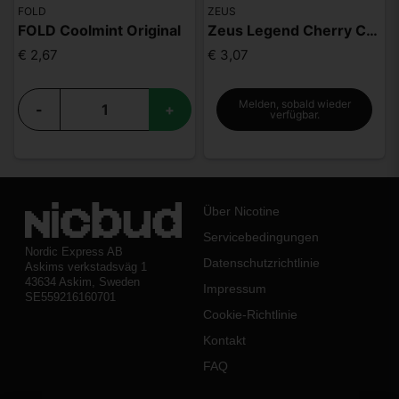
FOLD
ZEUS
FOLD Coolmint Original
Zeus Legend Cherry Cola Mighty Strong
€ 2,67
€ 3,07
Melden, sobald wieder
-
+
verfügbar.
Über Nicotine
Servicebedingungen
Nordic Express AB
Datenschutzrichtlinie
Askims verkstadsväg 1
43634 Askim, Sweden
Impressum
SE559216160701
Cookie-Richtlinie
Kontakt
FAQ