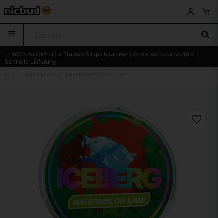
✓ 100% tabakfrei | ⭐ Trusted Shops bewertet | Gratis Versand ab 49 € |
Schnelle Lieferung
Heim
Nikotinbeutel
ICEBERG Watermelon Lime