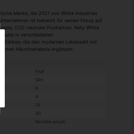
dische Marke, die 2021 von White Industries
nternehmen ist bekannt für seinen Fokus auf
sste, CO2-neutrale Produktion. Kelly White
beutel in verschiedenen
Stärken, die den modernen Lebensstil mit
ehmen Nikotinerlebnis ergänzen.
Fruit
Slim
8
4
10
20
Nicotine pouch