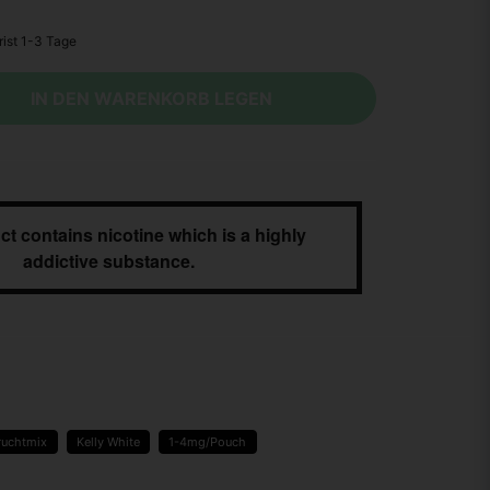
IN DEN WARENKORB LEGEN
ct contains nicotine which is a highly
addictive substance.
ruchtmix
Kelly White
1-4mg/Pouch