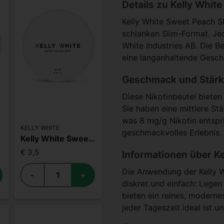
Details zu Kelly Whit
Kelly White Sweet Peach Sl
schlanken Slim-Format. Jed
White Industries AB. Die B
eine langanhaltende Gesch
Geschmack und Stärke
Diese Nikotinbeutel bieten
Sie haben eine mittlere St
was 8 mg/g Nikotin entspri
KELLY WHITE
geschmackvolles Erlebnis.
Kelly White Sweet Melon Mint Slim
€ 3,5
Informationen über Ke
Die Anwendung der Kelly W
-
+
diskret und einfach: Legen 
bieten ein reines, moderne
jeder Tageszeit ideal ist u