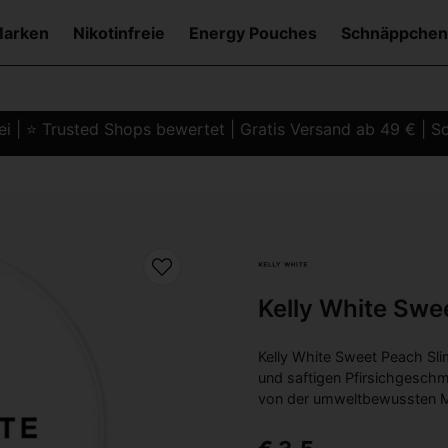
Marken
Nikotinfreie
Energy Pouches
Schnäppchen
i | ⭐ Trusted Shops bewertet | Gratis Versand ab 49 € | Sc
Kelly White Swe
Kelly White Sweet Peach Sli
und saftigen Pfirsichgeschm
von der umweltbewussten Ma