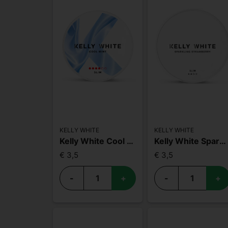
KELLY WHITE
KELLY WHITE
Kelly White Cool Mint Slim Strong
Kelly White Sparkling Strawberry Slim
€ 3,5
€ 3,5
-
+
-
+