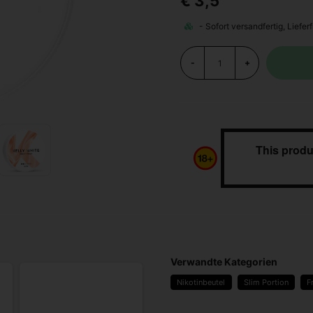
€ 3,5
-
+
This produ
Verwandte Kategorien
Nikotinbeutel
Slim Portion
F