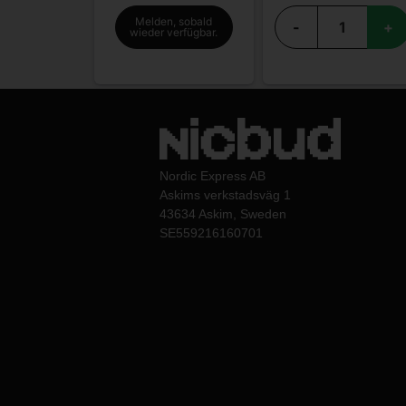
Melden, sobald
-
+
wieder verfügbar.
Nordic Express AB
Askims verkstadsväg 1
43634 Askim, Sweden
SE559216160701