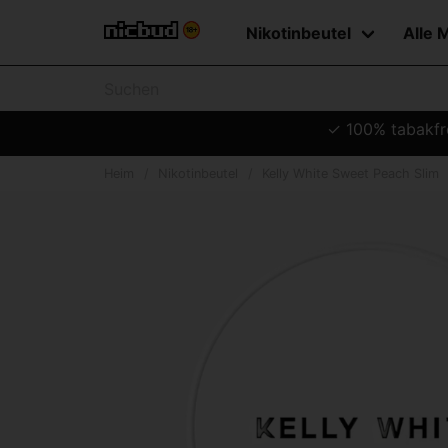
Nikotinbeutel
Alle 
✓ 100% tabakfre
Heim
Nikotinbeutel
Kelly White Sweet Peach Slim