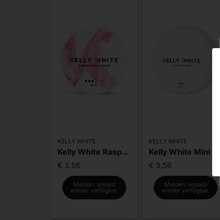
KELLY WHITE
KELLY WHITE
Kelly White Raspberry Lemon Mini
Kelly White Mini Cucumber Mint
€ 3,56
€ 3,56
Melden, sobald
Melden, sobald
wieder verfügbar.
wieder verfügbar.