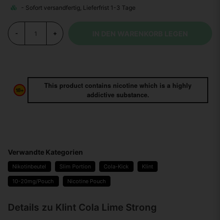
IN DEN WARENKORB LEGEN
-
+
This product contains nicotine which is a highly
addictive substance.
Verwandte Kategorien
Nikotinbeutel
Slim Portion
Cola-Kick
Klint
10-20mg/Pouch
Nicotine Pouch
Details zu Klint Cola Lime Strong