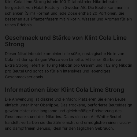
Klint Cola Lime Strong ist ein 100 % tabakfreier Nikotinbeutel,
hergestellt von Habit Factory in Sweden AB. Die Beutel kommen im
schlanken (Slim) Format und jede Dose enthält 20 Portionen. Sie
bestehen aus Pflanzenfasern mit Nikotin, Wasser und Aromen für ein
reines Erlebnis.
Geschmack und Stärke von Klint Cola Lime
Strong
Dieser Nikotinbeutel kombiniert die süße, nostalgische Note von
Cola mit der spritzigen Würze von Limette. Mit einer Stärke von
Extra Strong liefert er 16 mg Nikotin pro Gramm und 11,2 mg Nikotin
pro Beutel und sorgt so für ein intensives und lebendiges
Geschmackserlebnis.
Informationen über Klint Cola Lime Strong
Die Anwendung ist diskret und einfach: Platzieren Sie einen Beutel
einfach unter Ihrer Oberlippe. Das trockene, perforierte Beuteldesign
gewährleistet eine langsame und gleichmäßige Freisetzung des
Geschmacks und des Nikotins. Da es sich um All-White-Beutel
handelt, verfärben sie die Zähne nicht und ermöglichen einen rauch-
und dampffreien Genuss, ideal für den täglichen Gebrauch.