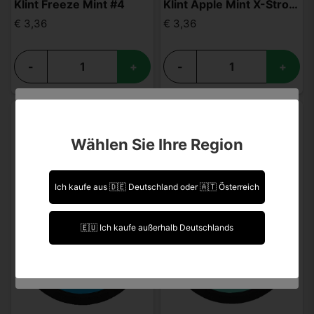
Klint Freeze Mint #4
Klint Apple Mint X-Strong
€ 3,36
€ 3,36
-
+
-
+
Sind Sie über 18 Jahre alt?
Wählen Sie Ihre Region
Leider können Sie Ihre Daten nicht selbst ändern.
Sollten Sie Aktualisierungen vornehmen müssen,
kontaktieren Sie uns bitte.
Ich kaufe aus 🇩🇪 Deutschland oder 🇦🇹 Österreich
Ich bin über 18 Jahre alt.
🇪🇺 Ich kaufe außerhalb Deutschlands
Ich bin unter 18 Jahre alt.