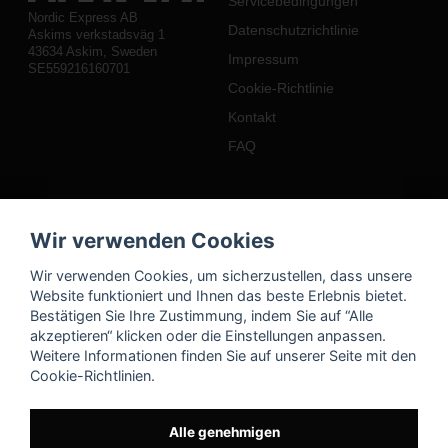
Servicebedingungen
Nordic Express AB
Datenschutzrichtlinie
Askims verkstadsväg 1
43634 Askim, Sweden
Impressum
SE559216160701
Cookie-Richtlinie
Kontakt
FAQ
Mein Konto
Wir verwenden Cookies
Einloggen
Wir verwenden Cookies, um sicherzustellen, dass unsere
Registrieren
Website funktioniert und Ihnen das beste Erlebnis bietet.
Bestätigen Sie Ihre Zustimmung, indem Sie auf “Alle
Passwort vergessen?
akzeptieren“ klicken oder die Einstellungen anpassen.
Weitere Informationen finden Sie auf unserer Seite mit den
Cookie-Richtlinien.
Alle genehmigen