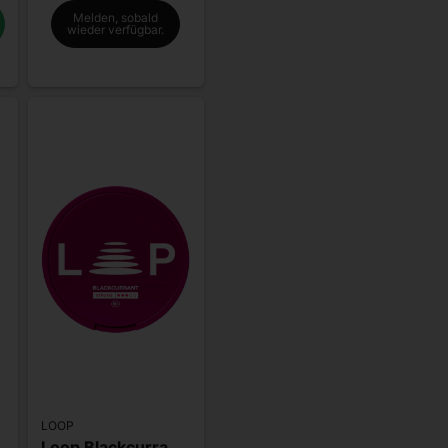
Melden, sobald
wieder verfügbar.
LOOP
nded
Loop Blackcurrant Strong