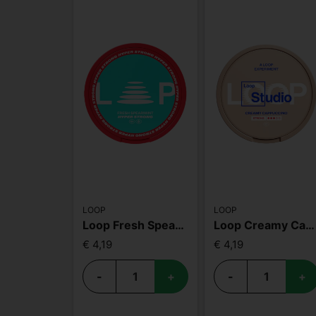
LOOP
LOOP
Loop Fresh Spearmint Hyper
Loop Creamy Cappuccino Strong
€ 4,19
€ 4,19
-
+
-
+