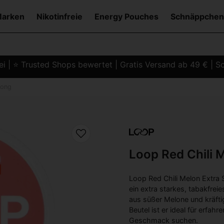
Marken
Nikotinfreie
Energy Pouches
Schnäppchen
i | ⭐ Trusted Shops bewertet | Gratis Versand ab 49 € | Sc
rong
Loop Red Chili 
Loop Red Chili Melon Extra
ein extra starkes, tabakfrei
aus süßer Melone und kräftig
Beutel ist er ideal für erfa
Geschmack suchen.