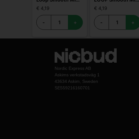
€ 4,19
€ 4,19
-
+
-
+
Nordic Express AB
Askims verkstadsväg 1
43634 Askim, Sweden
SE559216160701