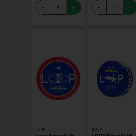
-
+
-
+
LOOP
LOOP
Loop Smooth Mint Mini Hyper
LOOP Smooth Mint Mini Xte