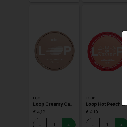
LOOP
LOOP
Loop Creamy Cappuccino Mini
Loop Hot Peach Hyper Strong
€ 4,19
€ 4,19
-
+
-
+