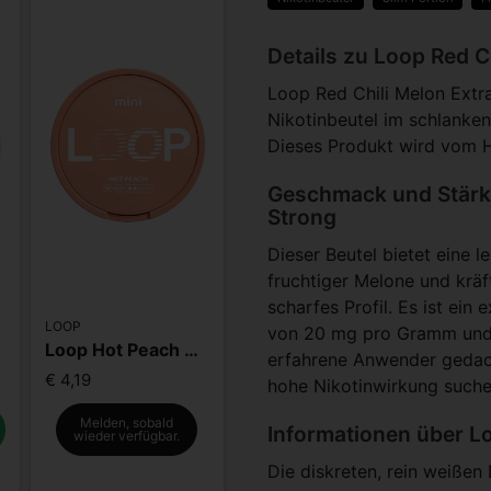
Details zu Loop Red C
Loop Red Chili Melon Extra
Nikotinbeutel im schlanken
Dieses Produkt wird vom H
Geschmack und Stärke
Strong
Dieser Beutel bietet eine
fruchtiger Melone und kräft
scharfes Profil. Es ist ein
LOOP
von 20 mg pro Gramm und 1
Loop Hot Peach Mini
erfahrene Anwender gedach
€ 4,19
hohe Nikotinwirkung suche
Melden, sobald
Informationen über Lo
wieder verfügbar.
Die diskreten, rein weißen