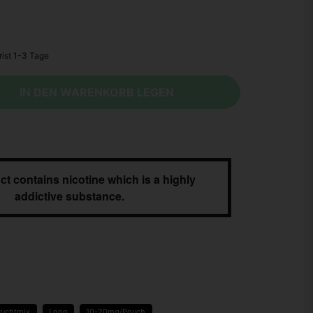
IN DEN WARENKORB LEGEN
ct contains nicotine which is a highly
addictive substance.
ruchtmix
Loop
10-20mg/Pouch