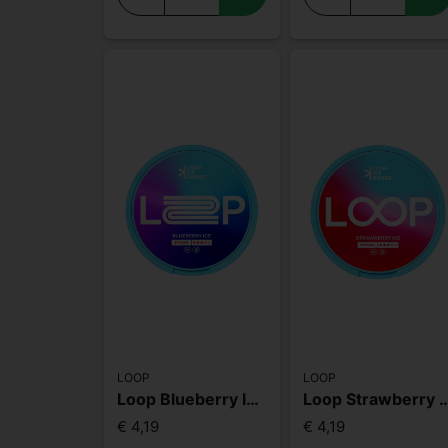
LOOP
LOOP
Loop Blueberry Ice Strong
Loop Strawberry I
€ 4,19
€ 4,19