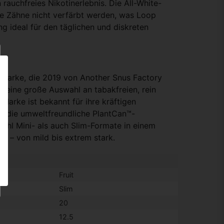
rauchfreies Nikotinerlebnis. Die All-White-
ie Zähne nicht verfärbt werden, was Loop
ng ideal für den täglichen und diskreten
 Marke, die 2019 von Another Snus Factory
t eine große Auswahl an tabakfreien, rein
Marke ist bekannt für ihre kräftigen
 die umweltfreundliche PlantCan™-
ohl Mini- als auch Slim-Formate in einem
n – von mild bis extrem stark.
Fruit
Slim
20
12.5