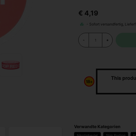
€ 4,19
-
+
This produ
Verwandte Kategorien
Nikotinbeutel
Slim Portion
F