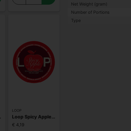
Net Weight (gram)
Number of Portions
Type
LOOP
ce Strong
Loop Spicy Apple Hyper Strong
€ 4,19