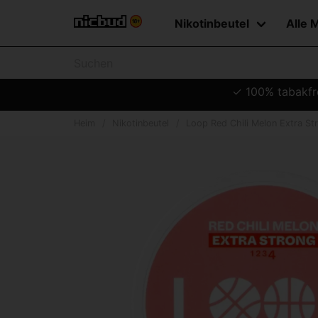
Nikotinbeutel
Alle 
✓ 100% tabakfre
Heim
Nikotinbeutel
Loop Red Chili Melon Extra St