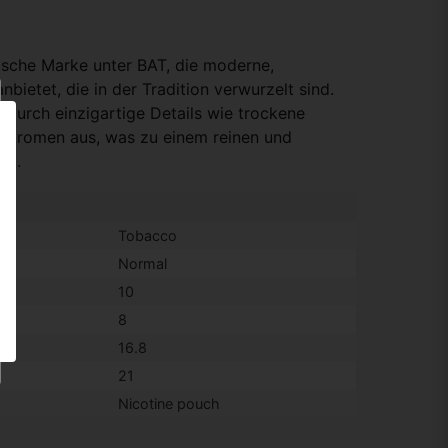
ische Marke unter BAT, die moderne,
bietet, die in der Tradition verwurzelt sind.
 durch einzigartige Details wie trockene
e Aromen aus, was zu einem reinen und
rt.
Tobacco
Normal
10
8
16.8
21
Nicotine pouch