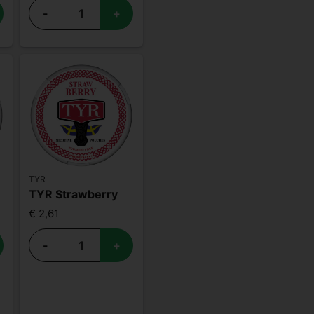
-
+
TYR
TYR Strawberry
€ 2,61
-
+