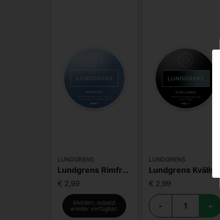
LUNDGRENS
LUNDGRENS
Lundgrens Rimfrost
Lundgrens Kvälls
€ 2,99
€ 2,99
Melden, sobald
-
+
wieder verfügbar.