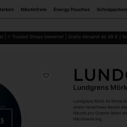
Marken
Nikotinfreie
Energy Pouches
Schnäppchen
i | ⭐ Trusted Shops bewertet | Gratis Versand ab 49 € | Sc
Lundgrens Mör
Lundgrens Mörk All White bi
einem tabakfreien Beutel d
Nikotin pro Gramm liefert d
Nikotinwirkung.