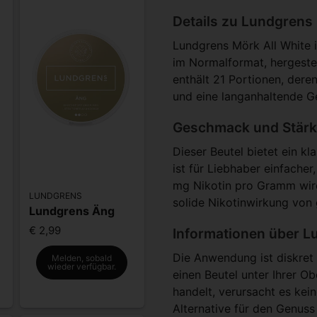
Details zu Lundgrens
Lundgrens Mörk All White i
im Normalformat, hergeste
enthält 21 Portionen, dere
und eine langanhaltende G
Geschmack und Stärk
Dieser Beutel bietet ein kl
ist für Liebhaber einfacher,
mg Nikotin pro Gramm wird 
LUNDGRENS
solide Nikotinwirkung von
Lundgrens Äng
€ 2,99
Informationen über 
Die Anwendung ist diskret 
Melden, sobald
wieder verfügbar.
einen Beutel unter Ihrer Ob
handelt, verursacht es kei
Alternative für den Genuss