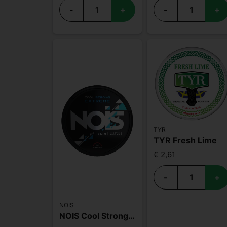
-
+
-
+
TYR
TYR Fresh Lime
€ 2,61
-
+
NOIS
NOIS Cool Strong Extreme 50mg