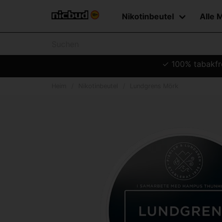
Nikotinbeutel
Alle 
✓ 100% tabakfre
Heim
Nikotinbeutel
Lundgrens Mörk