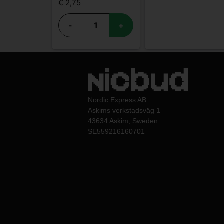
€ 2,75
-
+
Nordic Express AB
Askims verkstadsväg 1
43634 Askim, Sweden
SE559216160701