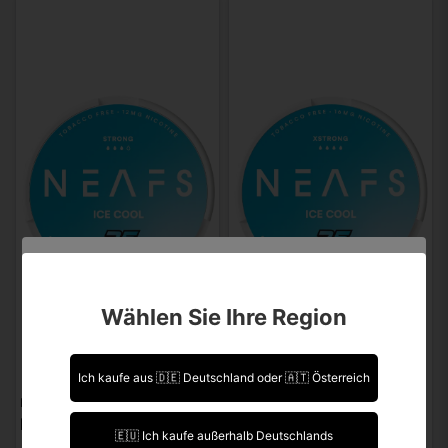
Sind Sie über 18 Jahre alt?
Wählen Sie Ihre Region
Leider können Sie Ihre Daten nicht selbst ändern.
Sollten Sie Aktualisierungen vornehmen müssen,
kontaktieren Sie uns bitte.
Ich kaufe aus 🇩🇪 Deutschland oder 🇦🇹 Österreich
NEAFS
NEAFS
Ich bin über 18 Jahre alt.
NEAFS Ice Cool Strong
NEAFS Ice Cool Extra Strong
🇪🇺 Ich kaufe außerhalb Deutschlands