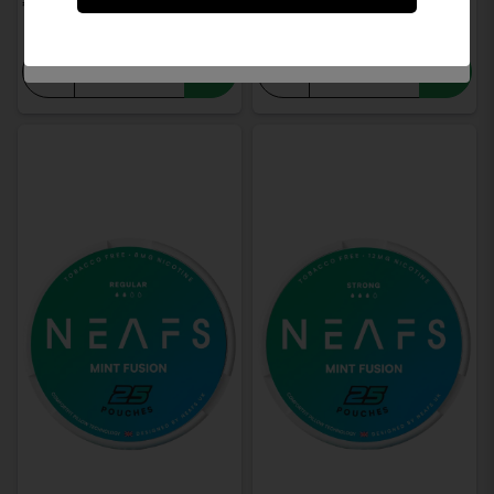
€ 2,75
€ 2,75
Ich bin unter 18 Jahre alt.
-
+
-
+