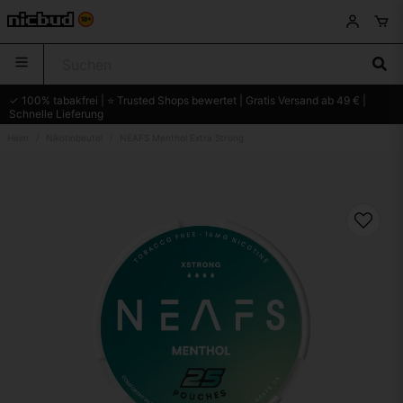
✓ 100% tabakfrei | ⭐ Trusted Shops bewertet | Gratis Versand ab 49 € |
Schnelle Lieferung
Heim
Nikotinbeutel
NEAFS Menthol Extra Strong