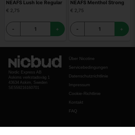
NEAFS Lush Ice Regular
NEAFS Menthol Strong
€ 2,75
€ 2,75
-
+
-
+
Über Nicotine
Servicebedingungen
Nordic Express AB
Datenschutzrichtlinie
Askims verkstadsväg 1
43634 Askim, Sweden
Impressum
SE559216160701
Cookie-Richtlinie
Kontakt
FAQ