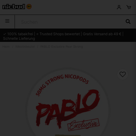
✓ 100% tabakfrei | ⭐ Trusted Shops bewertet | Gratis Versand ab 49 € |
Schnelle Lieferung
Heim
Nikotinbeutel
PABLO Exclusive Pear Strong