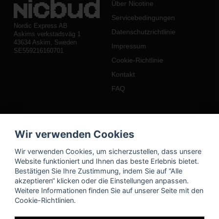
Über Nicotine
Servicebedingungen
Nordic Express AB
Datenschutzrichtlinie
Askims verkstadsväg 1
43634 Askim, Sweden
Impressum
SE559216160701
Cookie-Richtlinie
Kontakt
FAQ
Mein Konto
Wir verwenden Cookies
Einloggen
Wir verwenden Cookies, um sicherzustellen, dass unsere
Registrieren
Website funktioniert und Ihnen das beste Erlebnis bietet.
Bestätigen Sie Ihre Zustimmung, indem Sie auf “Alle
Passwort vergessen?
akzeptieren“ klicken oder die Einstellungen anpassen.
Weitere Informationen finden Sie auf unserer Seite mit den
Cookie-Richtlinien.