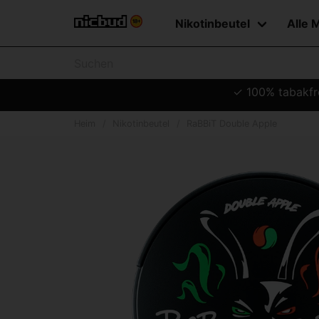
Nikotinbeutel
Alle 
✓ 100% tabakfre
Heim
Nikotinbeutel
RaBBiT Double Apple