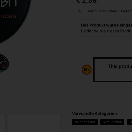
€ 2,38
Das Produkt wurde eingest
Leider wurde dieses Prod
This produ
Verwandte Kategorien
Nikotinbeutel
Slim Portion
F