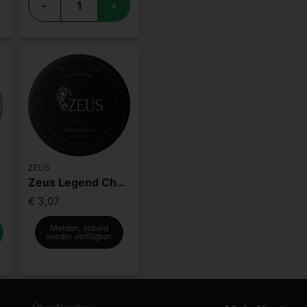
-
+
ZEUS
Zeus Legend Cherry Cola Mighty Strong
€ 3,07
Melden, sobald
wieder verfügbar.