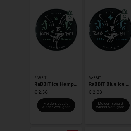
RABBIT
RABBIT
RaBBiT Ice Hemp X-Strong
RaBBiT Blue Ice X-Strong
€ 2,38
€ 2,38
Melden, sobald
Melden, sobald
wieder verfügbar.
wieder verfügbar.