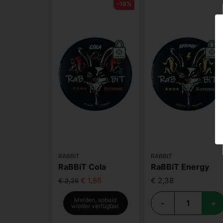
-18%
RABBIT
RABBIT
RaBBiT Cola
RaBBiT Energy
€ 1,86
€ 2,38
€ 2,26
Melden, sobald
-
+
wieder verfügbar.