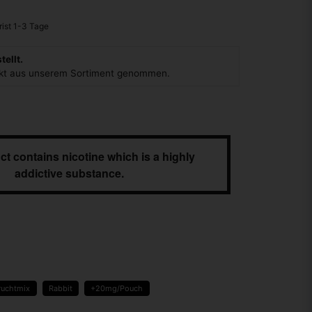
ellt.
ukt aus unserem Sortiment genommen.
ct contains nicotine which is a highly
addictive substance.
ruchtmix
Rabbit
+20mg/Pouch