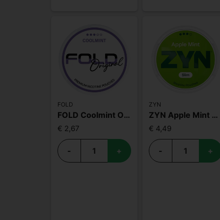
FOLD
ZYN
FOLD Coolmint Original
ZYN Apple Mint Slim S3
€ 2,67
€ 4,49
-
+
-
+