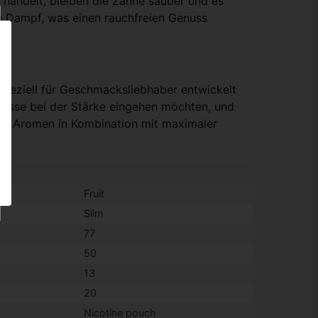
l handelt, bleiben die Zähne sauber und es
 Dampf, was einen rauchfreien Genuss
speziell für Geschmacksliebhaber entwickelt
isse bei der Stärke eingehen möchten, und
tige Aromen in Kombination mit maximaler
Fruit
Slim
77
50
13
20
Nicotine pouch