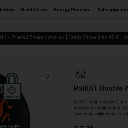
Marken
Nikotinfreie
Energy Pouches
Schnäppchen
i | ⭐ Trusted Shops bewertet | Gratis Versand ab 49 € | Sc
RaBBiT Double 
RaBBiT Double Apple X-Stron
Äpfeln mit extrem hoher Stär
Geschmacksliebhaber, die m