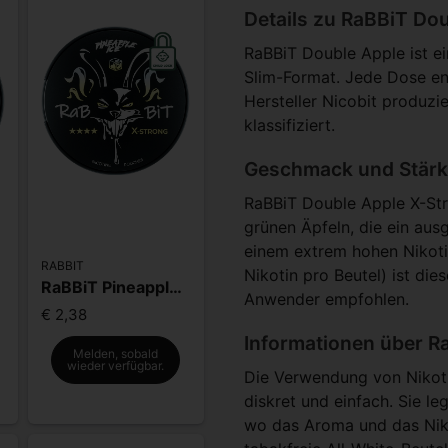
Details zu RaBBiT Do
RaBBiT Double Apple ist ei
Slim-Format. Jede Dose en
Hersteller Nicobit produzie
klassifiziert.
Geschmack und Stärk
RaBBiT Double Apple X-Str
grünen Äpfeln, die ein aus
einem extrem hohen Nikoti
RABBIT
Nikotin pro Beutel) ist die
RaBBiT Pineapple Ice
Anwender empfohlen.
€ 2,38
Informationen über R
Melden, sobald
wieder verfügbar.
Die Verwendung von Nikoti
diskret und einfach. Sie le
wo das Aroma und das Niko