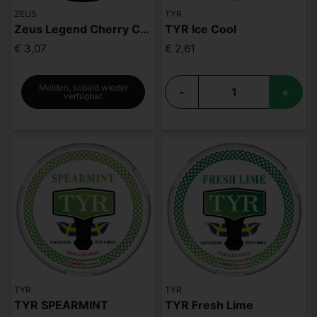
ZEUS
TYR
Zeus Legend Cherry Cola Mighty Strong
TYR Ice Cool
€ 3,07
€ 2,61
Melden, sobald wieder
-
+
verfügbar.
TYR
TYR
TYR SPEARMINT
TYR Fresh Lime