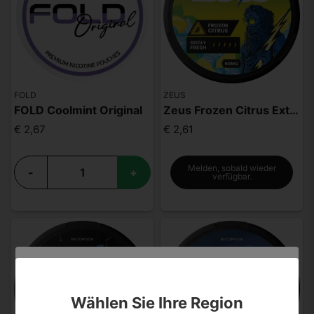
FOLD
ZEUS
FOLD Coolmint Original
Zeus Frozen Citrus Extra Strong
€ 2,67
€ 2,61
Melden, sobald wieder
-
+
verfügbar.
Sind Sie über 18 Jahre alt?
Wählen Sie Ihre Region
Leider können Sie Ihre Daten nicht selbst ändern.