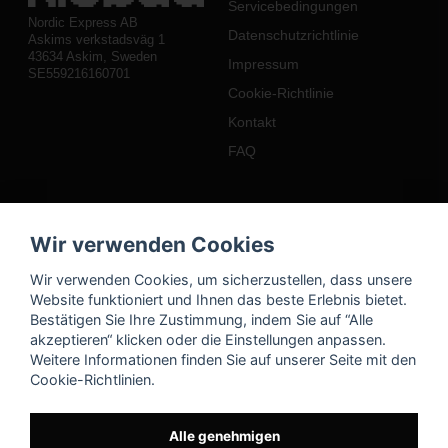
Servicebedingungen
Nordic Express AB
Datenschutzrichtlinie
Askims verkstadsväg 1
43634 Askim, Sweden
Impressum
SE559216160701
Cookie-Richtlinie
Kontakt
FAQ
Mein Konto
Wir verwenden Cookies
Einloggen
Wir verwenden Cookies, um sicherzustellen, dass unsere
Registrieren
Website funktioniert und Ihnen das beste Erlebnis bietet.
Bestätigen Sie Ihre Zustimmung, indem Sie auf “Alle
Passwort vergessen?
akzeptieren“ klicken oder die Einstellungen anpassen.
Weitere Informationen finden Sie auf unserer Seite mit den
Cookie-Richtlinien.
Alle genehmigen