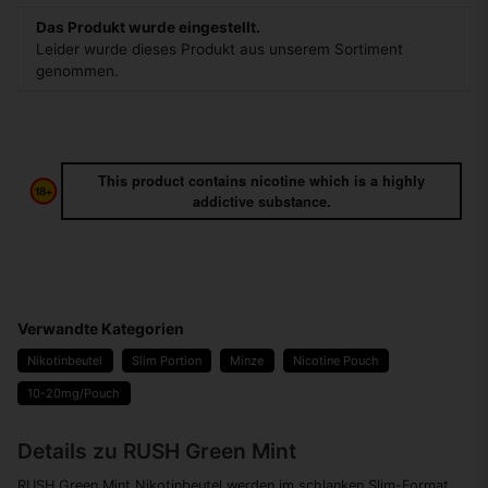
Das Produkt wurde eingestellt.
Leider wurde dieses Produkt aus unserem Sortiment
genommen.
This product contains nicotine which is a highly
addictive substance.
Verwandte Kategorien
Nikotinbeutel
Slim Portion
Minze
Nicotine Pouch
10-20mg/Pouch
Details zu RUSH Green Mint
RUSH Green Mint Nikotinbeutel werden im schlanken Slim-Format