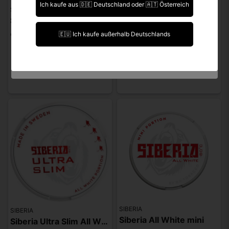
Ich kaufe aus 🇩🇪 Deutschland oder 🇦🇹 Österreich
SIBERIA
SIBERIA
Siberia Super Slim
Siberia Maxi All White Portion
Ich bin über 18 Jahre alt.
€ 4,71
€ 6
🇪🇺 Ich kaufe außerhalb Deutschlands
Ich bin unter 18 Jahre alt.
Melden, sobald wieder
Melden, sobald wieder
verfügbar.
verfügbar.
SIBERIA
SIBERIA
Siberia All White mini
Siberia Ultra Slim All White Portion