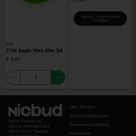
Melden, sobald wieder
verfügbar.
ZYN
ZYN Apple Mint Slim S4
€ 4,49
-
+
Über Nicotine
Servicebedingungen
Nordic Express AB
Datenschutzrichtlinie
Askims verkstadsväg 1
43634 Askim, Sweden
Impressum