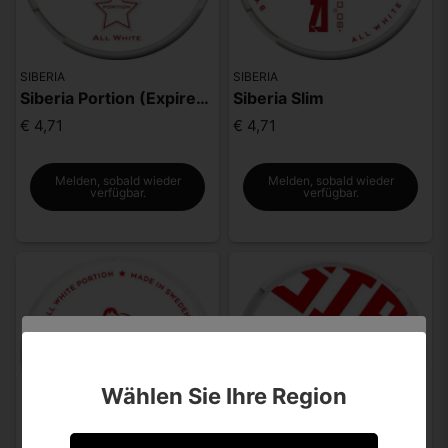
SIBERIA
SIBERIA
Siberia Portion (Expired date
Siberia Slim
€ 4,71
€ 4,71
Melden, sobald wieder
Melden, sobald wieder
verfügbar.
verfügbar.
Sind Sie über 18 Jahre alt?
Wählen Sie Ihre Region
Leider können Sie Ihre Daten nicht selbst ändern.
Sollten Sie Aktualisierungen vornehmen müssen,
kontaktieren Sie uns bitte.