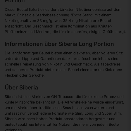
Portion
Dieser Beutel liefert eines der stärksten Nikotinerlebnisse auf dem
Markt. Er hat die Stärkebezeichnung "Extra Stark" mit einem
Nikotingehalt von 33 mg/g, was 35,4 mg Nikotin pro Beutel
entspricht. Der Geschmack ist eine Kombination aus Kräuter-
Pfefferminze und Menthol, die für ein scharfes, eisiges Gefühl sorgt.
Informationen über Siberia Long Portion
Die langformatigen Beutel bieten einen diskreten, aber volleren Sitz
unter der Lippe und Garantieren dank ihres feuchten Inhalts eine
schnelle Freisetzung von Nikotin und Geschmack. Als tabakfreies
und sauberes Produkt bietet dieser Beutel einen starken Kick ohne
Flecken oder Gerüche.
Über Siberia
Siberia ist eine Marke von GN Tobacco, die für extreme Potenz und
kühle Minzprofile bekannt ist. Die All White-Reihe wurde eingeführt,
um die Marke über traditionellen Snus hinaus zu erweitern und
umfasst nun verschiedene Formate wie Slim, Long und Super Slim.
Siberia wird nach hohen Produktionsstandards hergestellt und
bietet tabakfreie Intensität für Nutzer, die mehr von jedem Beutel
verlangen.