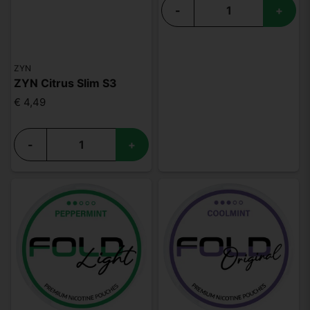
-
+
ZYN
ZYN Citrus Slim S3
€ 4,49
-
+