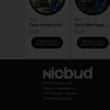
ZEUS
ZEUS
Zeus Frozen Citrus Extra Strong
Zeus Mint Rage Extra Strong
€ 2,61
€ 2,61
Melden, sobald
Melden, sobald
wieder verfügbar.
wieder verfügbar.
Nordic Express AB
Askims verkstadsväg 1
43634 Askim, Sweden
SE559216160701