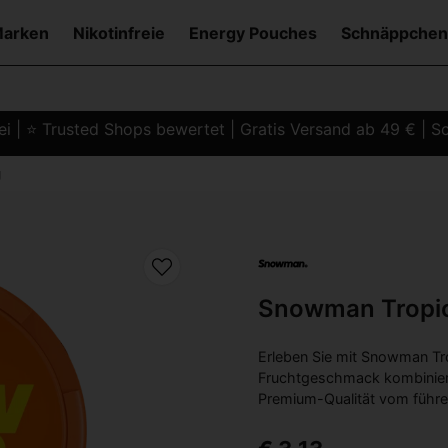
Marken
Nikotinfreie
Energy Pouches
Schnäppchen
i | ⭐ Trusted Shops bewertet | Gratis Versand ab 49 € | Sc
g
Snowman Tropi
Erleben Sie mit Snowman Tro
Fruchtgeschmack kombiniert 
Premium-Qualität vom führ