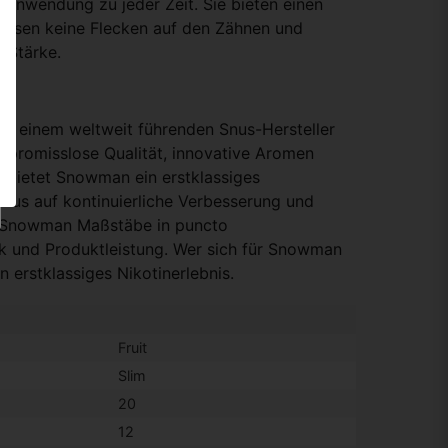
e Anwendung zu jeder Zeit. Sie bieten einen
lassen keine Flecken auf den Zähnen und
e Stärke.
zu einem weltweit führenden Snus-Hersteller
ompromisslose Qualität, innovative Aromen
 bietet Snowman ein erstklassiges
okus auf kontinuierliche Verbesserung und
t Snowman Maßstäbe in puncto
k und Produktleistung. Wer sich für Snowman
in erstklassiges Nikotinerlebnis.
Fruit
Slim
20
12