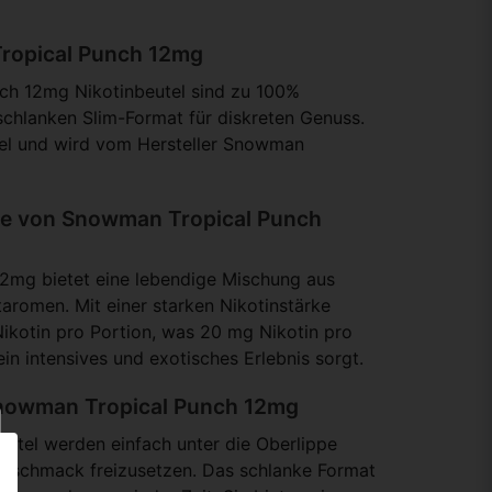
Tropical Punch 12mg
ch 12mg Nikotinbeutel sind zu 100%
chlanken Slim-Format für diskreten Genuss.
el und wird vom Hersteller Snowman
e von Snowman Tropical Punch
2mg bietet eine lebendige Mischung aus
taromen. Mit einer starken Nikotinstärke
 Nikotin pro Portion, was 20 mg Nikotin pro
in intensives und exotisches Erlebnis sorgt.
Snowman Tropical Punch 12mg
eutel werden einfach unter die Oberlippe
 Geschmack freizusetzen. Das schlanke Format