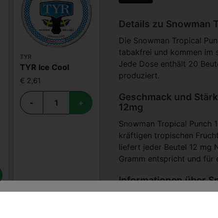
Details zu Snowman 
Die Snowman Tropical Pun
tabakfrei und kommen im s
TYR
Jede Dose enthält 20 Beut
TYR Ice Cool
produziert.
€ 2,61
Geschmack und Stärk
-
+
12mg
Snowman Tropical Punch 1
kräftigen tropischen Fruch
liefert jeder Beutel 12 mg
Gramm entspricht und für e
Informationen über 
Diese tabakfreien Nikotinb
platziert, um Nikotin und
Sind Sie über 18 Jahre alt?