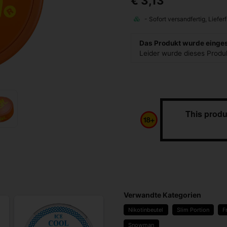
€ 3,13
Das Produkt wurde eingest
Leider wurde dieses Prod
This produ
Verwandte Kategorien
Nikotinbeutel
Slim Portion
F
Snowman