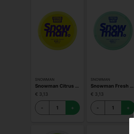
SNOWMAN
SNOWMAN
Snowman Citrus Boost 9mg
Snowman Fresh Mint 9mg
€ 3,13
€ 3,13
-
+
-
+