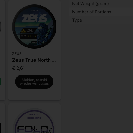
Net Weight (gram)
Number of Portions
Type
ZEUS
Zeus True North Extra Strong
€ 2,61
Melden, sobald
wieder verfügbar.