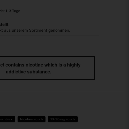
ellt.
ukt aus unserem Sortiment genommen.
ct contains nicotine which is a highly
addictive substance.
ruchtmix
Nicotine Pouch
10-20mg/Pouch