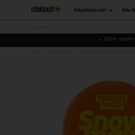
Nikotinbeutel
Alle 
✓ 100% tabakfre
Heim
Nikotinbeutel
Snowman Tropical Punch 12m