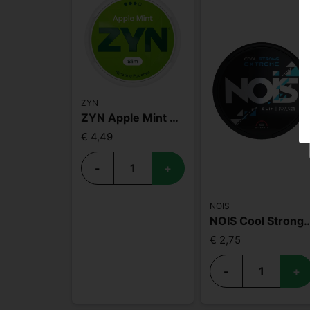
ZYN
ZYN Apple Mint Slim S3
€ 4,49
-
+
NOIS
NOIS Cool Strong Ex
€ 2,75
-
+