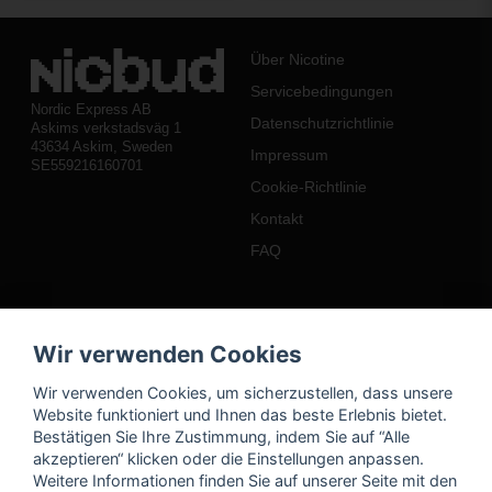
Über Nicotine
Servicebedingungen
Nordic Express AB
Datenschutzrichtlinie
Askims verkstadsväg 1
43634 Askim, Sweden
Impressum
SE559216160701
Cookie-Richtlinie
Kontakt
FAQ
Mein Konto
Wir verwenden Cookies
Einloggen
Wir verwenden Cookies, um sicherzustellen, dass unsere
Registrieren
Website funktioniert und Ihnen das beste Erlebnis bietet.
Bestätigen Sie Ihre Zustimmung, indem Sie auf “Alle
Passwort vergessen?
akzeptieren“ klicken oder die Einstellungen anpassen.
Weitere Informationen finden Sie auf unserer Seite mit den