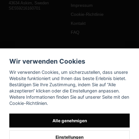
43634 Askim, Sweden
Impressum
SE559216160701
Cookie-Richtlinie
Kontakt
FAQ
Mein Konto
Wir verwenden Cookies
Einloggen
Wir verwenden Cookies, um sicherzustellen, dass unsere
Registrieren
Website funktioniert und Ihnen das beste Erlebnis bietet.
Bestätigen Sie Ihre Zustimmung, indem Sie auf “Alle
Passwort vergessen?
akzeptieren“ klicken oder die Einstellungen anpassen.
Weitere Informationen finden Sie auf unserer Seite mit den
Cookie-Richtlinien.
Alle genehmigen
Einstellungen