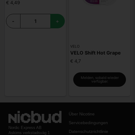
€ 4,49
-
+
VELO
VELO Shift Hot Grape
€ 4,7
Melden, sobald wieder
verfügbar.
Über Nicotine
Servicebedingungen
Nordic Express AB
Datenschutzrichtlinie
Askims verkstadsväg 1