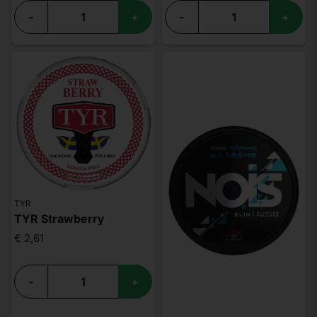
-
+
-
+
TYR
TYR Strawberry
€ 2,61
-
+