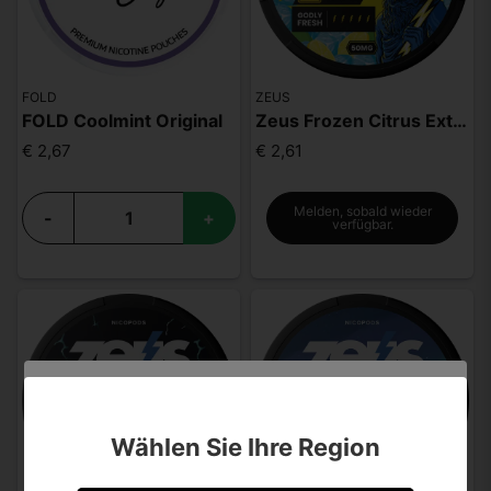
FOLD
ZEUS
FOLD Coolmint Original
Zeus Frozen Citrus Extra Strong
€ 2,67
€ 2,61
Melden, sobald wieder
-
+
verfügbar.
Sind Sie über 18 Jahre alt?
Wählen Sie Ihre Region
Leider können Sie Ihre Daten nicht selbst ändern.
Sollten Sie Aktualisierungen vornehmen müssen,