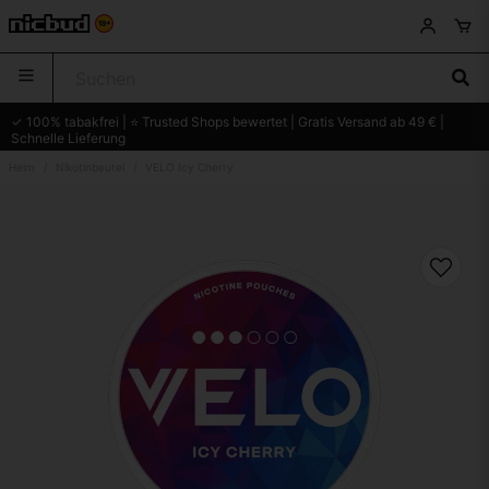
✓ 100% tabakfrei | ⭐ Trusted Shops bewertet | Gratis Versand ab 49 € |
Schnelle Lieferung
Heim
Nikotinbeutel
VELO Icy Cherry