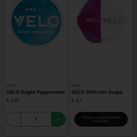
VELO
VELO
VELO Bright Peppermint
VELO Shift Hot Grape
€ 4,61
€ 4,7
Melden, sobald wieder
-
+
verfügbar.