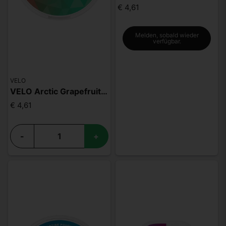
€ 4,61
Melden, sobald wieder
verfügbar.
VELO
VELO Arctic Grapefruit Normal
€ 4,61
-
+