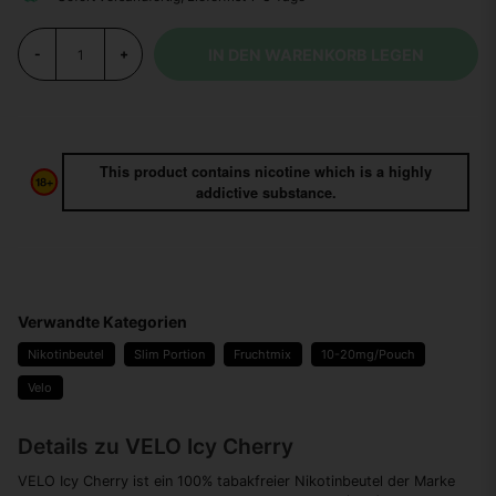
IN DEN WARENKORB LEGEN
-
+
This product contains nicotine which is a highly
addictive substance.
Verwandte Kategorien
Nikotinbeutel
Slim Portion
Fruchtmix
10-20mg/Pouch
Velo
Details zu VELO Icy Cherry
VELO Icy Cherry ist ein 100% tabakfreier Nikotinbeutel der Marke