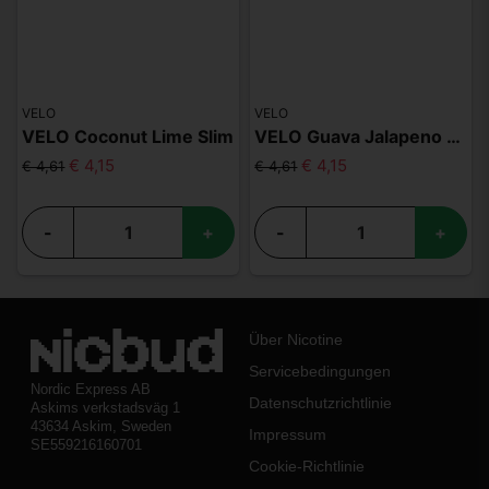
VELO
VELO
VELO Coconut Lime Slim
VELO Guava Jalapeno Slim
€ 4,15
€ 4,15
€ 4,61
€ 4,61
-
+
-
+
Über Nicotine
Servicebedingungen
Nordic Express AB
Datenschutzrichtlinie
Askims verkstadsväg 1
43634 Askim, Sweden
Impressum
SE559216160701
Cookie-Richtlinie