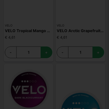
VELO
VELO
VELO Tropical Mango High Nic
VELO Arctic Grapefruit Normal
€ 4,61
€ 4,61
-
+
-
+