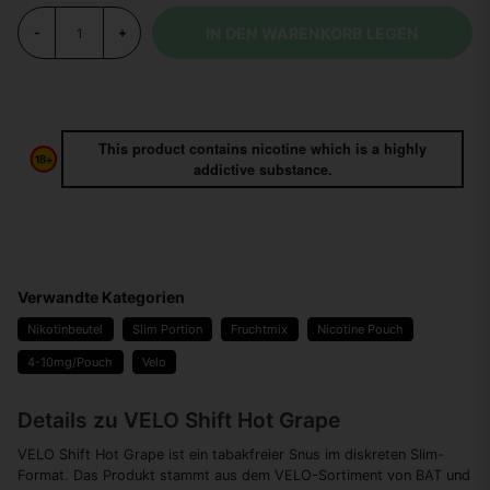
IN DEN WARENKORB LEGEN
-
+
This product contains nicotine which is a highly
addictive substance.
Verwandte Kategorien
Nikotinbeutel
Slim Portion
Fruchtmix
Nicotine Pouch
4-10mg/Pouch
Velo
Details zu VELO Shift Hot Grape
VELO Shift Hot Grape ist ein tabakfreier Snus im diskreten Slim-
Format. Das Produkt stammt aus dem VELO-Sortiment von BAT und