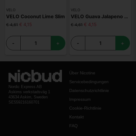
VELO
VELO
VELO Coconut Lime Slim
VELO Guava Jalapeno Slim
€ 4,15
€ 4,15
€ 4,61
€ 4,61
-
+
-
+
Über Nicotine
Servicebedingungen
Nordic Express AB
Datenschutzrichtlinie
Askims verkstadsväg 1
43634 Askim, Sweden
Impressum
SE559216160701
Cookie-Richtlinie
Kontakt
FAQ