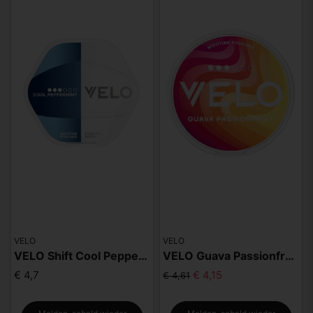
VELO
VELO
VELO Shift Cool Peppermint
VELO Guava Passionfruit Slim
€ 4,7
€ 4,15
€ 4,61