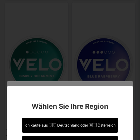
Sind Sie über 18 Jahre alt?
Wählen Sie Ihre Region
Leider können Sie Ihre Daten nicht selbst ändern.
Sollten Sie Aktualisierungen vornehmen müssen,
kontaktieren Sie uns bitte.
Ich kaufe aus 🇩🇪 Deutschland oder 🇦🇹 Österreich
VELO
VELO
Ich bin über 18 Jahre alt.
VELO Simply Spearmint Mini
VELO Blue Raspberry