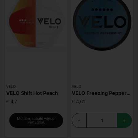
VELO
VELO
VELO Shift Hot Peach
VELO Freezing Peppermint MAX
€ 4,7
€ 4,61
Melden, sobald wieder
-
+
verfügbar.