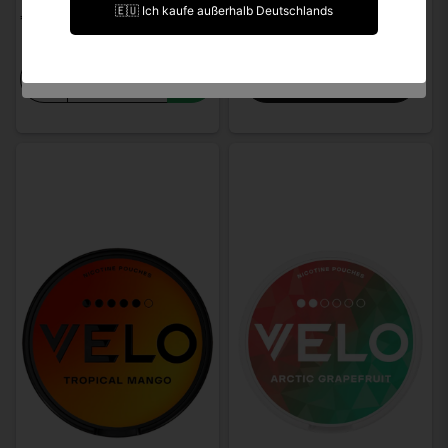
🇪🇺 Ich kaufe außerhalb Deutschlands
€ 4,61
€ 4,61
Ich bin unter 18 Jahre alt.
Melden, sobald wieder
-
+
verfügbar.