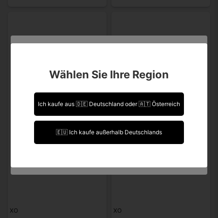
Sind Sie über 18 Jahre alt?
Wählen Sie Ihre Region
Leider können Sie Ihre Daten nicht selbst ändern.
Sollten Sie Aktualisierungen vornehmen müssen,
kontaktieren Sie uns bitte.
Ich kaufe aus 🇩🇪 Deutschland oder 🇦🇹 Österreich
Ich bin über 18 Jahre alt.
🇪🇺 Ich kaufe außerhalb Deutschlands
Ich bin unter 18 Jahre alt.
XO
XO