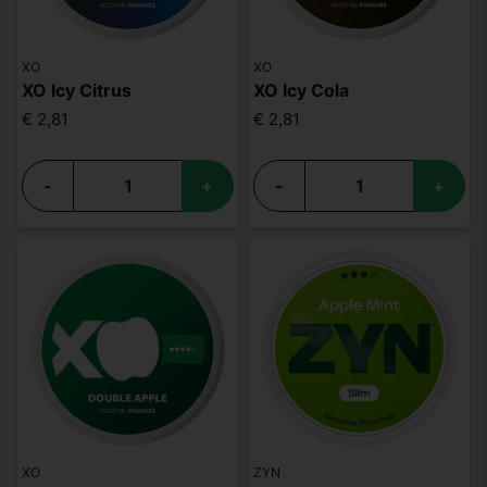
XO
XO
XO Icy Citrus
XO Icy Cola
€ 2,81
€ 2,81
-
+
-
+
XO
ZYN