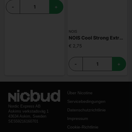
-
+
NOIS
NOIS Cool Strong Extreme 50mg
€ 2,75
-
+
Über Nicotine
Servicebedingungen
Nordic Express AB
Datenschutzrichtlinie
Askims verkstadsväg 1
43634 Askim, Sweden
Impressum
SE559216160701
Cookie-Richtlinie