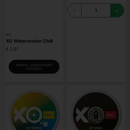
-
+
XO
XO Watermelon Chili
€ 2,81
Melden, sobald wieder
verfügbar.