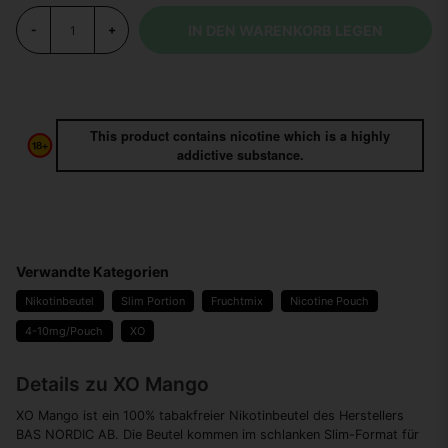
IN DEN WARENKORB LEGEN
-
+
This product contains nicotine which is a highly
addictive substance.
Verwandte Kategorien
Nikotinbeutel
Slim Portion
Fruchtmix
Nicotine Pouch
4-10mg/Pouch
XO
Details zu XO Mango
XO Mango ist ein 100% tabakfreier Nikotinbeutel des Herstellers
BAS NORDIC AB. Die Beutel kommen im schlanken Slim-Format für