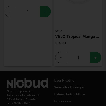
-
+
VELO
VELO Tropical Mango Zero
€ 4,99
-
+
Über Nicotine
Servicebedingungen
Nordic Express AB
Datenschutzrichtlinie
Askims verkstadsväg 1
43634 Askim, Sweden
Impressum
SE559216160701