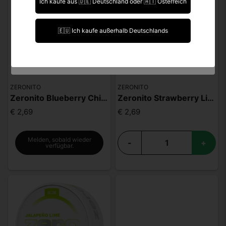
Ich kaufe aus 🇩🇪 Deutschland oder 🇦🇹 Österreich
Ich bin über 18 Jahre alt.
🇪🇺 Ich kaufe außerhalb Deutschlands
Ich bin unter 18 Jahre alt.
ZERONITO
ZERONITO
Zeronito Strawberry Lime Slim
Zeronito Blueberry Chilli Slim
€ 2,69
€ 2,69
Melden, sobald wieder
-
+
verfügbar.