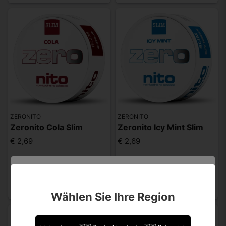
ZERONITO
ZERONITO
Zeronito Cola Slim
Zeronito Icy Mint Slim
€ 2,69
€ 2,69
Melden, sobald wieder
Melden, sobald wieder
verfügbar.
verfügbar.
Sind Sie über 18 Jahre alt?
Wählen Sie Ihre Region
Leider können Sie Ihre Daten nicht selbst ändern.
Sollten Sie Aktualisierungen vornehmen müssen,
kontaktieren Sie uns bitte.