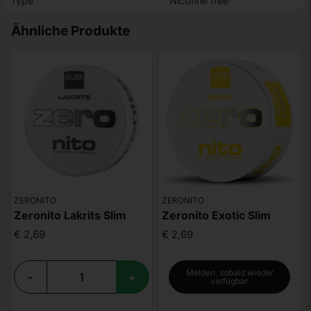
Type
Nicotine free
Ähnliche Produkte
ZERONITO
ZERONITO
Zeronito Lakrits Slim
Zeronito Exotic Slim
€ 2,69
€ 2,69
Melden, sobald wieder
-
+
verfügbar.