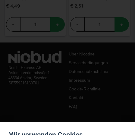
€ 4,49
€ 2,61
-
+
-
+
Über Nicotine
Servicebedingungen
Nordic Express AB
Datenschutzrichtlinie
Askims verkstadsväg 1
43634 Askim, Sweden
Impressum
SE559216160701
Cookie-Richtlinie
Kontakt
FAQ
Mein Konto
Wir verwenden Cookies