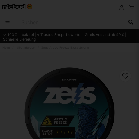
✓ 100% tabakfrei | ⭐ Trusted Shops bewertet | Gratis Versand ab 49 € |
Schnelle Lieferung
Heim
Nikotinbeutel
Zeus Arctic Freeze Extra Strong