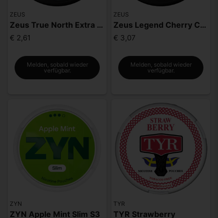
ZEUS
ZEUS
Zeus True North Extra Strong
Zeus Legend Cherry Cola Mighty Strong
€ 2,61
€ 3,07
Melden, sobald wieder
Melden, sobald wieder
verfügbar.
verfügbar.
ZYN
TYR
ZYN Apple Mint Slim S3
TYR Strawberry