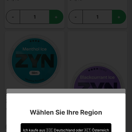
-
+
-
+
ZYN
ZYN Menthol Ice Slim S4
Sind Sie über 18 Jahre alt?
€ 4,49
Wählen Sie Ihre Region
Leider können Sie Ihre Daten nicht selbst ändern.
Sollten Sie Aktualisierungen vornehmen müssen,
-
+
kontaktieren Sie uns bitte.
Ich kaufe aus 🇩🇪 Deutschland oder 🇦🇹 Österreich