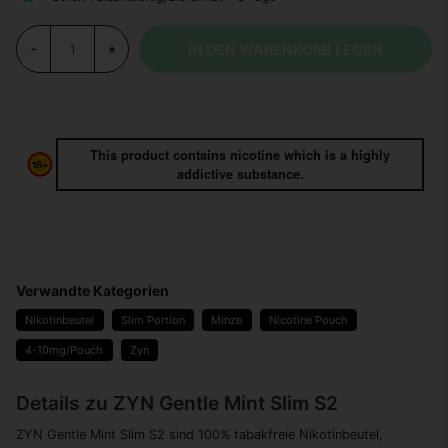
IN DEN WARENKORB LEGEN
-
+
This product contains nicotine which is a highly
addictive substance.
Verwandte Kategorien
Nikotinbeutel
Slim Portion
Minze
Nicotine Pouch
4-10mg/Pouch
Zyn
Details zu ZYN Gentle Mint Slim S2
ZYN Gentle Mint Slim S2 sind 100% tabakfreie Nikotinbeutel,