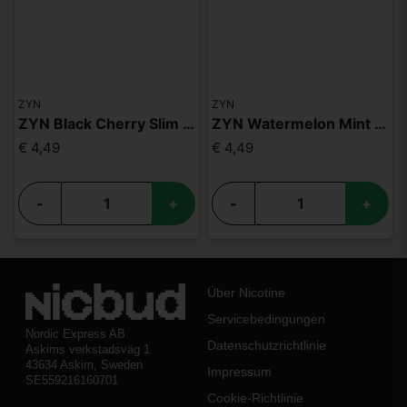
ZYN
ZYN
ZYN Black Cherry Slim S3
ZYN Watermelon Mint Slim S2
€ 4,49
€ 4,49
-
+
-
+
Über Nicotine
Servicebedingungen
Nordic Express AB
Datenschutzrichtlinie
Askims verkstadsväg 1
43634 Askim, Sweden
Impressum
SE559216160701
Cookie-Richtlinie