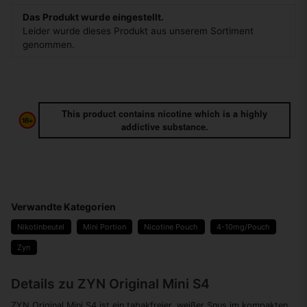
Das Produkt wurde eingestellt.
Leider wurde dieses Produkt aus unserem Sortiment
genommen.
This product contains nicotine which is a highly
addictive substance.
Verwandte Kategorien
Nikotinbeutel
Mini Portion
Nicotine Pouch
4-10mg/Pouch
Zyn
Details zu ZYN Original Mini S4
ZYN Original Mini S4 ist ein tabakfreier, weißer Snus im kompakten