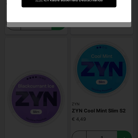
€ 4,49
Ich bin unter 18 Jahre alt.
-
+
ZYN
ZYN Cool Mint Slim S2
€ 4,49
-
+