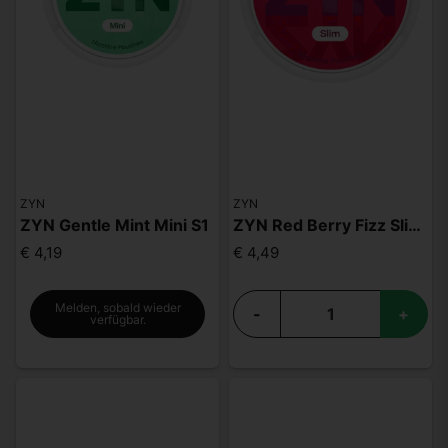
ZYN
ZYN
ZYN Gentle Mint Mini S1
ZYN Red Berry Fizz Slim S2
€ 4,19
€ 4,49
Melden, sobald wieder
-
+
verfügbar.