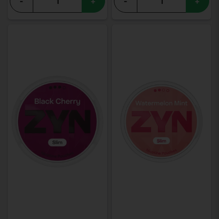
-
+
-
+