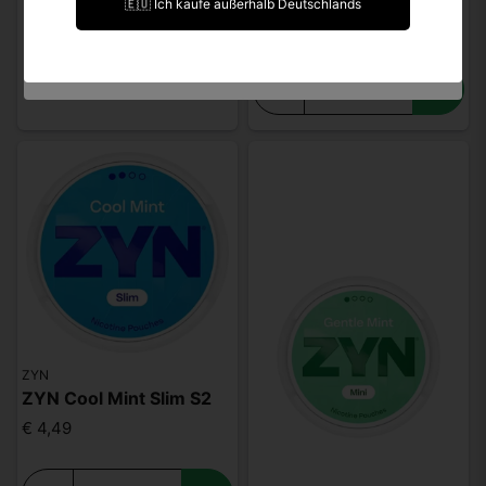
🇪🇺 Ich kaufe außerhalb Deutschlands
€ 4,49
Ich bin unter 18 Jahre alt.
-
+
ZYN
ZYN Cool Mint Slim S2
€ 4,49