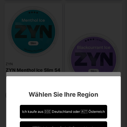
ZYN
ZYN Menthol Ice Slim S4
€ 4,49
Sind Sie über 18 Jahre alt?
Wählen Sie Ihre Region
-
+
Leider können Sie Ihre Daten nicht selbst ändern.
Sollten Sie Aktualisierungen vornehmen müssen,
kontaktieren Sie uns bitte.
Ich kaufe aus 🇩🇪 Deutschland oder 🇦🇹 Österreich
ZYN
Ich bin über 18 Jahre alt.
ZYN Blackcurrant Ice Slim S4