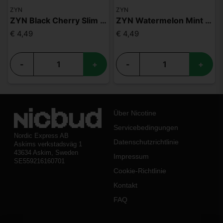
ZYN
ZYN
ZYN Black Cherry Slim S3
ZYN Watermelon Mint Slim S2
€ 4,49
€ 4,49
-
+
-
+
Über Nicotine
Servicebedingungen
Nordic Express AB
Datenschutzrichtlinie
Askims verkstadsväg 1
43634 Askim, Sweden
Impressum
SE559216160701
Cookie-Richtlinie
Kontakt
FAQ