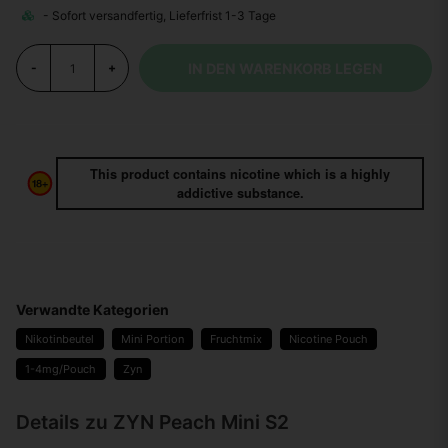
IN DEN WARENKORB LEGEN
-
+
This product contains nicotine which is a highly
addictive substance.
Verwandte Kategorien
Nikotinbeutel
Mini Portion
Fruchtmix
Nicotine Pouch
1-4mg/Pouch
Zyn
Details zu ZYN Peach Mini S2