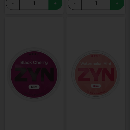
-
+
-
+