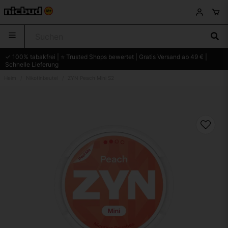
✓ 100% tabakfrei | ⭐ Trusted Shops bewertet | Gratis Versand ab 49 € |
Schnelle Lieferung
Heim
Nikotinbeutel
ZYN Peach Mini S2