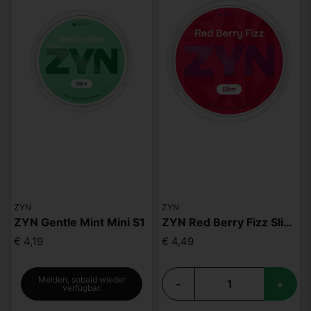
ZYN
ZYN
ZYN Gentle Mint Mini S1
ZYN Red Berry Fizz Slim S2
€ 4,19
€ 4,49
Melden, sobald wieder
-
+
verfügbar.