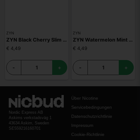
ZYN
ZYN
ZYN Black Cherry Slim S3
ZYN Watermelon Mint Slim S2
€ 4,49
€ 4,49
-
+
-
+
Über Nicotine
Servicebedingungen
Nordic Express AB
Datenschutzrichtlinie
Askims verkstadsväg 1
43634 Askim, Sweden
Impressum
SE559216160701
Cookie-Richtlinie