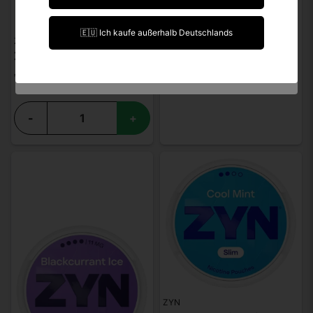
Ich bin über 18 Jahre alt.
🇪🇺 Ich kaufe außerhalb Deutschlands
ZYN
Ich bin unter 18 Jahre alt.
ZYN Violet Licorice Slim S3
€ 4,49
-
+
ZYN