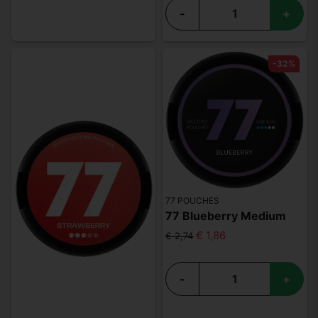
-
+
-32%
77 POUCHES
77 Blueberry Medium
€ 1,86
€ 2,74
-
+