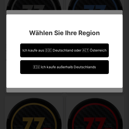
Sind Sie über 18 Jahre alt?
Wählen Sie Ihre Region
Leider können Sie Ihre Daten nicht selbst ändern.
Sollten Sie Aktualisierungen vornehmen müssen,
77 POUCHES
77 POUCHES
kontaktieren Sie uns bitte.
Ich kaufe aus 🇩🇪 Deutschland oder 🇦🇹 Österreich
77 GHOST Mini Original Extra Strong
77 GHOST Mini Bubble Gum Extra Strong
€ 1,88
€ 1,88
Ich bin über 18 Jahre alt.
🇪🇺 Ich kaufe außerhalb Deutschlands
Ich bin unter 18 Jahre alt.
Melden, sobald wieder
Melden, sobald wieder
verfügbar.
verfügbar.