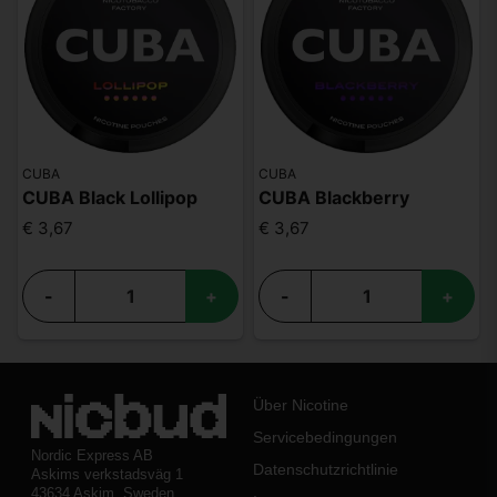
CUBA
CUBA
CUBA Black Lollipop
CUBA Blackberry
€ 3,67
€ 3,67
-
+
-
+
Über Nicotine
Servicebedingungen
Nordic Express AB
Datenschutzrichtlinie
Askims verkstadsväg 1
43634 Askim, Sweden