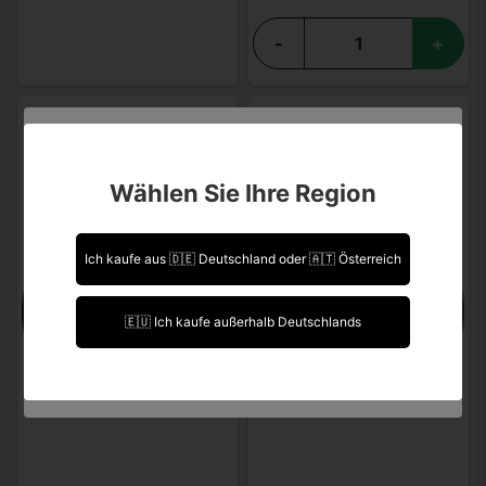
-
+
Sind Sie über 18 Jahre alt?
Wählen Sie Ihre Region
Leider können Sie Ihre Daten nicht selbst ändern.
Sollten Sie Aktualisierungen vornehmen müssen,
kontaktieren Sie uns bitte.
Ich kaufe aus 🇩🇪 Deutschland oder 🇦🇹 Österreich
Ich bin über 18 Jahre alt.
🇪🇺 Ich kaufe außerhalb Deutschlands
Ich bin unter 18 Jahre alt.