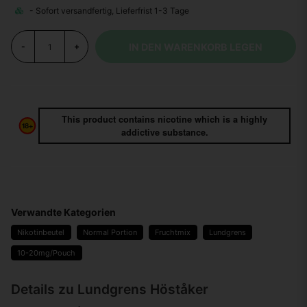
IN DEN WARENKORB LEGEN
-
+
This product contains nicotine which is a highly
addictive substance.
Verwandte Kategorien
Nikotinbeutel
Normal Portion
Fruchtmix
Lundgrens
10-20mg/Pouch
Details zu Lundgrens Höståker