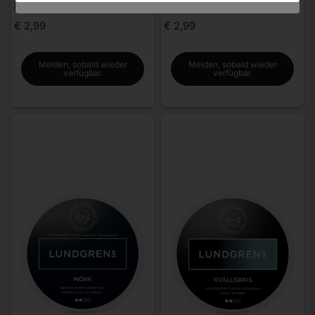
Lundgrens Äng
Lundgrens Rimfrost
€ 2,99
€ 2,99
Melden, sobald wieder
Melden, sobald wieder
verfügbar.
verfügbar.