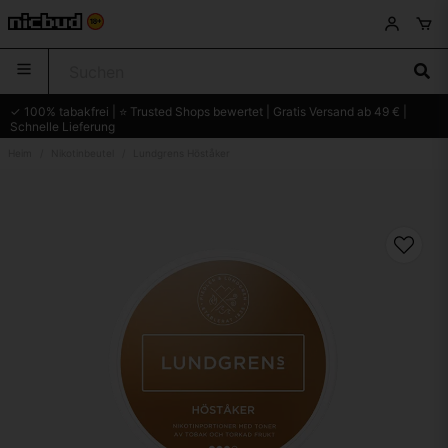
✓ 100% tabakfrei | ⭐ Trusted Shops bewertet | Gratis Versand ab 49 € |
Schnelle Lieferung
Heim
Nikotinbeutel
Lundgrens Höståker