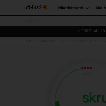
Nikotinbeutel
Alle 
✓ 100% tabakfre
Heim
Nikotinbeutel
Skruf Fresh Apple Extra Stron