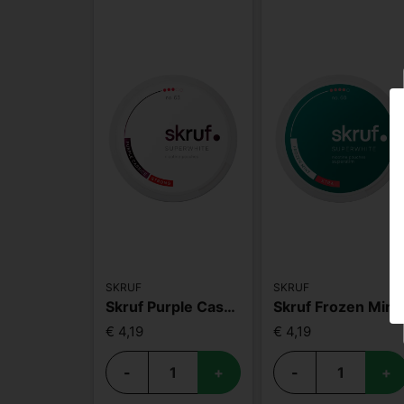
SKRUF
SKRUF
Skruf Purple Cassic S3
Skruf Frozen Mint Supers
€ 4,19
€ 4,19
-
+
-
+