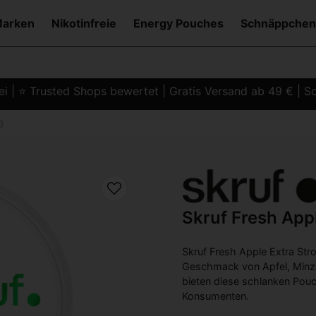
Marken
Nikotinfreie
Energy Pouches
Schnäppchen
i | ⭐ Trusted Shops bewertet | Gratis Versand ab 49 € | Sc
g
Skruf Fresh App
Skruf Fresh Apple Extra Stro
Geschmack von Apfel, Minze
bieten diese schlanken Pouc
Konsumenten.