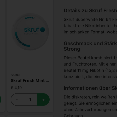
Details zu Skruf Fres
Skruf Superwhite Nr. 64 Fr
tabakfreie Nikotinbeutel, 
im schlanken Format, wobe
Geschmack und Stärke
Strong
Dieser Beutel kombiniert 
und Fruchtnoten. Mit einer
Beutel 11 mg Nikotin (15,2
SKRUF
konzipiert, die eine intens
Skruf Fresh Mint S4
Informationen über Sk
€ 4,19
Die diskreten, rein weißen
-
+
gelegt. Sie ermöglichen ei
ohne Zahnverfärbungen und 
Gebrauch.