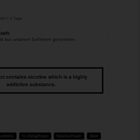
ellt.
ukt aus unserem Sortiment genommen.
ct contains nicotine which is a highly
addictive substance.
ruchtmix
10-20mg/Pouch
Nicotine Pouch
Skruf