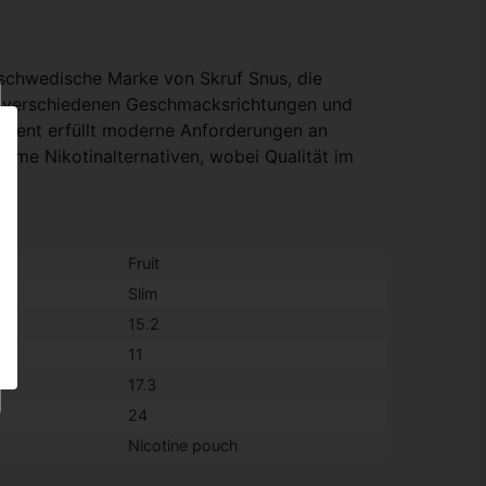
 schwedische Marke von Skruf Snus, die
in verschiedenen Geschmacksrichtungen und
timent erfüllt moderne Anforderungen an
same Nikotinalternativen, wobei Qualität im
Fruit
Slim
15.2
11
17.3
24
Nicotine pouch