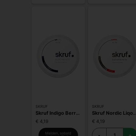
SKRUF
SKRUF
Skruf Indigo Berry S2
Skruf Nordic Liqou
€ 4,19
€ 4,19
Melden, sobald
-
+