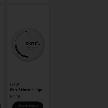
SKRUF
rice S4
Skruf Nordic Liqourice S2
€ 4,19
Melden, sobald