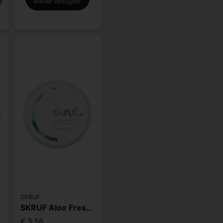
wieder verfügbar.
SKRUF
SKRUF Aloe Fresh S2
g
€ 3,56