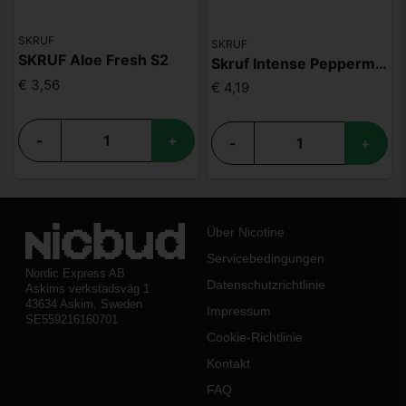
SKRUF
SKRUF
SKRUF Aloe Fresh S2
Skruf Intense Peppermint Ice S4
€ 3,56
€ 4,19
-
+
-
+
Über Nicotine
Servicebedingungen
Nordic Express AB
Datenschutzrichtlinie
Askims verkstadsväg 1
43634 Askim, Sweden
Impressum
SE559216160701
Cookie-Richtlinie
Kontakt
FAQ