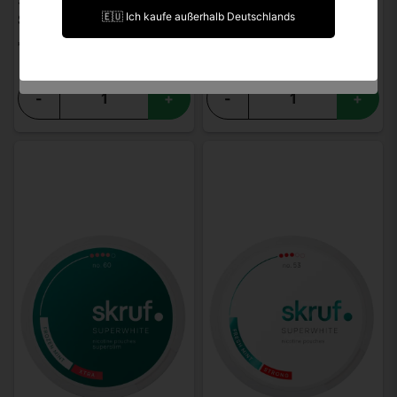
SKRUF
SKRUF
🇪🇺 Ich kaufe außerhalb Deutschlands
Skruf Fresh Mint S4
Skruf Purple Cassic S3
Ich bin unter 18 Jahre alt.
€ 4,19
€ 4,19
-
+
-
+