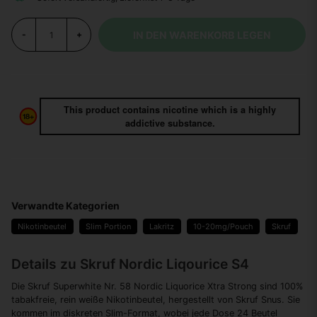
IN DEN WARENKORB LEGEN
-
+
This product contains nicotine which is a highly
addictive substance.
Verwandte Kategorien
Nikotinbeutel
Slim Portion
Lakritz
10-20mg/Pouch
Skruf
Details zu Skruf Nordic Liqourice S4
Die Skruf Superwhite Nr. 58 Nordic Liquorice Xtra Strong sind 100%
tabakfreie, rein weiße Nikotinbeutel, hergestellt von Skruf Snus. Sie
kommen im diskreten Slim-Format, wobei jede Dose 24 Beutel