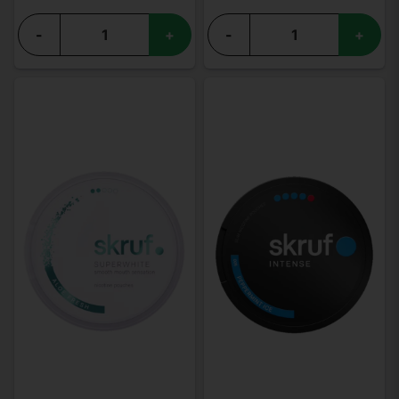
-
+
-
+