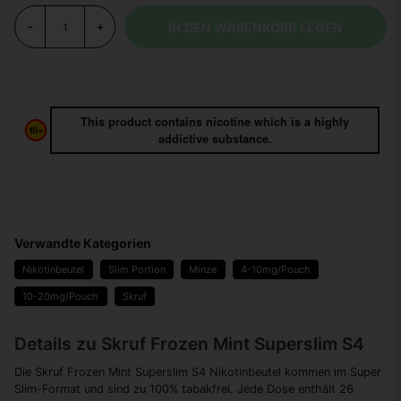
IN DEN WARENKORB LEGEN
-
+
This product contains nicotine which is a highly
addictive substance.
Verwandte Kategorien
Nikotinbeutel
Slim Portion
Minze
4-10mg/Pouch
10-20mg/Pouch
Skruf
Details zu Skruf Frozen Mint Superslim S4
Die Skruf Frozen Mint Superslim S4 Nikotinbeutel kommen im Super
Slim-Format und sind zu 100% tabakfrei. Jede Dose enthält 26