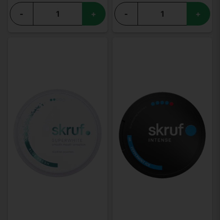
-
+
-
+