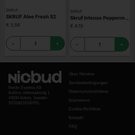
SKRUF
SKRUF
SKRUF Aloe Fresh S2
Skruf Intense Peppermint Ice S4
€ 3,56
€ 4,19
-
+
-
+
Über Nicotine
Servicebedingungen
Nordic Express AB
Datenschutzrichtlinie
Askims verkstadsväg 1
43634 Askim, Sweden
Impressum
SE559216160701
Cookie-Richtlinie
Kontakt
FAQ