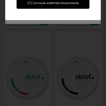
🇪🇺 Ich kaufe außerhalb Deutschlands
€ 4,19
€ 4,19
Ich bin unter 18 Jahre alt.
-
+
-
+