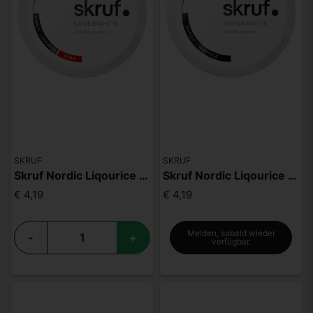
SKRUF
SKRUF
Skruf Nordic Liqourice S4
Skruf Nordic Liqourice S2
€ 4,19
€ 4,19
Melden, sobald wieder
-
+
verfügbar.