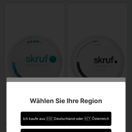
Sind Sie über 18 Jahre alt?
Wählen Sie Ihre Region
Leider können Sie Ihre Daten nicht selbst ändern.
Sollten Sie Aktualisierungen vornehmen müssen,
kontaktieren Sie uns bitte.
Ich kaufe aus 🇩🇪 Deutschland oder 🇦🇹 Österreich
SKRUF
SKRUF
Ich bin über 18 Jahre alt.
Skruf Fresh Mint S4
Skruf Purple Cassic S3