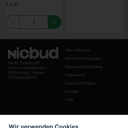
€ 2,92
-
+
Über Nicotine
Servicebedingungen
Nordic Express AB
Datenschutzrichtlinie
Askims verkstadsväg 1
43634 Askim, Sweden
Impressum
SE559216160701
Cookie-Richtlinie
Kontakt
FAQ
Mein Konto
Wir verwenden Cookies