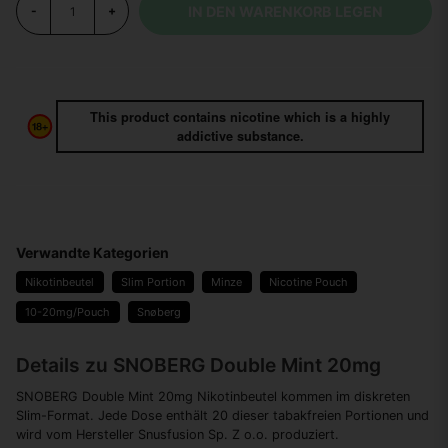
IN DEN WARENKORB LEGEN
-
+
This product contains nicotine which is a highly
addictive substance.
Verwandte Kategorien
Nikotinbeutel
Slim Portion
Minze
Nicotine Pouch
10-20mg/Pouch
Snøberg
Details zu SNOBERG Double Mint 20mg
SNOBERG Double Mint 20mg Nikotinbeutel kommen im diskreten
Slim-Format. Jede Dose enthält 20 dieser tabakfreien Portionen und
wird vom Hersteller Snusfusion Sp. Z o.o. produziert.