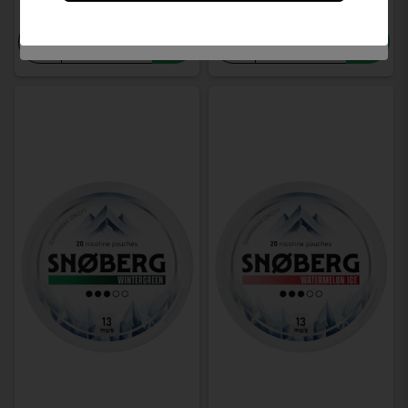
-
+
-
+