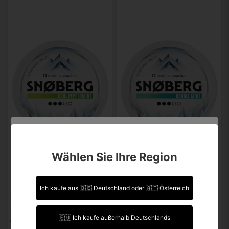
Sind Sie über 18 Jahre alt?
Wählen Sie Ihre Region
Leider können Sie Ihre Daten nicht selbst ändern.
Sollten Sie Aktualisierungen vornehmen müssen,
kontaktieren Sie uns bitte.
Ich kaufe aus 🇩🇪 Deutschland oder 🇦🇹 Österreich
SNOBERG
SNOBERG
SNOBERG Cool Peppermin 13mg
SNOBERG Double Mint 13mg
Ich bin über 18 Jahre alt.
🇪🇺 Ich kaufe außerhalb Deutschlands
€ 2,92
€ 2,92
Ich bin unter 18 Jahre alt.