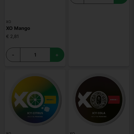
XO
XO Mango
€ 2,81
-
+
XO
XO