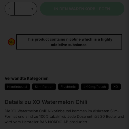
IN DEN WARENKORB LEGEN
-
+
This product contains nicotine which is a highly
addictive substance.
Verwandte Kategorien
Nikotinbeutel
Slim Portion
Fruchtmix
4-10mg/Pouch
XO
Details zu XO Watermelon Chili
Die XO Watermelon Chili Nikotinbeutel kommen im diskreten Slim-
Format und sind zu 100% tabakfrei. Jede Dose enthält 20 Beutel und
wird vom Hersteller BAS NORDIC AB produziert.