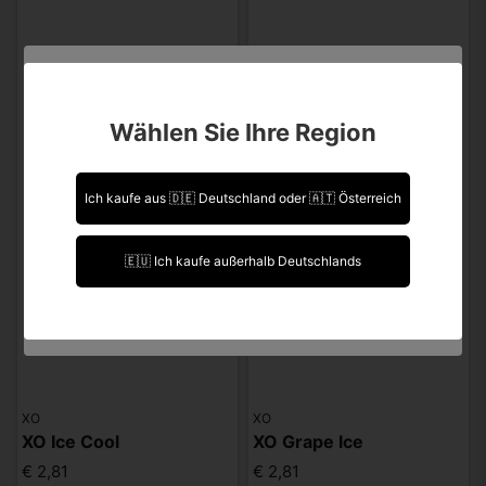
Sind Sie über 18 Jahre alt?
Wählen Sie Ihre Region
Leider können Sie Ihre Daten nicht selbst ändern.
Sollten Sie Aktualisierungen vornehmen müssen,
kontaktieren Sie uns bitte.
Ich kaufe aus 🇩🇪 Deutschland oder 🇦🇹 Österreich
Ich bin über 18 Jahre alt.
🇪🇺 Ich kaufe außerhalb Deutschlands
Ich bin unter 18 Jahre alt.
XO
XO
XO Ice Cool
XO Grape Ice
€ 2,81
€ 2,81