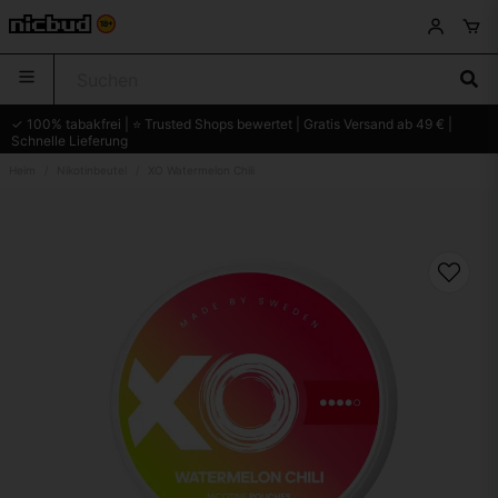
✓ 100% tabakfrei | ⭐ Trusted Shops bewertet | Gratis Versand ab 49 € |
Schnelle Lieferung
Heim
Nikotinbeutel
XO Watermelon Chili