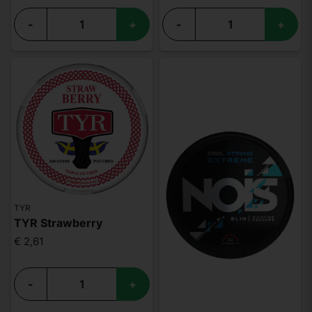
-
+
-
+
TYR
TYR Strawberry
€ 2,61
-
+