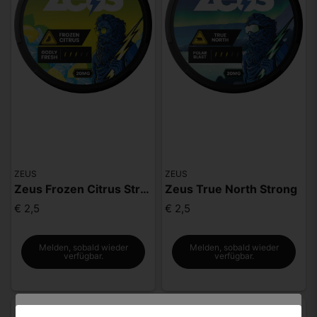
ZEUS
ZEUS
Zeus Frozen Citrus Strong
Zeus True North Strong
€ 2,5
€ 2,5
Melden, sobald wieder
Melden, sobald wieder
verfügbar.
verfügbar.