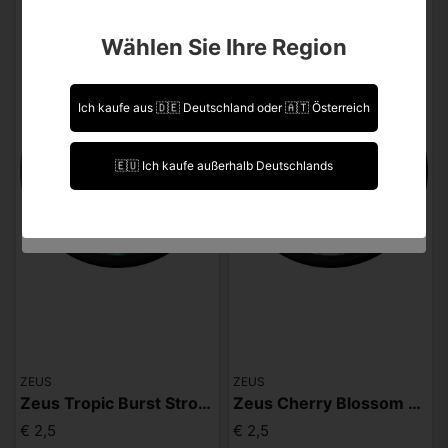
Sind Sie über 18 Jahre alt?
Wählen Sie Ihre Region
Leider können Sie Ihre Daten nicht selbst ändern.
Sollten Sie Aktualisierungen vornehmen müssen,
kontaktieren Sie uns bitte.
Ich kaufe aus 🇩🇪 Deutschland oder 🇦🇹 Österreich
Ich bin über 18 Jahre alt.
🇪🇺 Ich kaufe außerhalb Deutschlands
Ich bin unter 18 Jahre alt.
ZEUS
ZEUS
Zeus Tropic Burst Strong
Zeus Cherry Blossom Strong
€ 2,5
€ 2,5