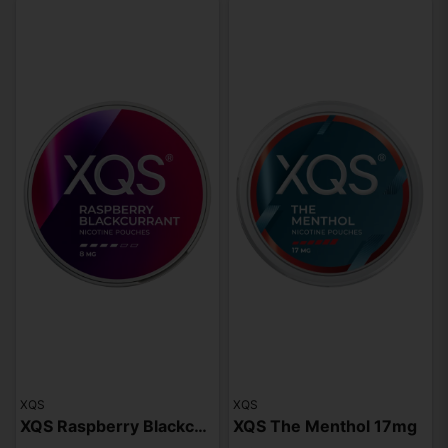
XQS
XQS
XQS Raspberry Blackcurrant Slim Strong
XQS The Menthol 17mg