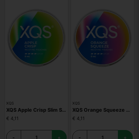
XQS
XQS
XQS Apple Crisp Slim Strong
XQS Orange Squeeze Slim Strong
€ 4,11
€ 4,11
-
+
-
+