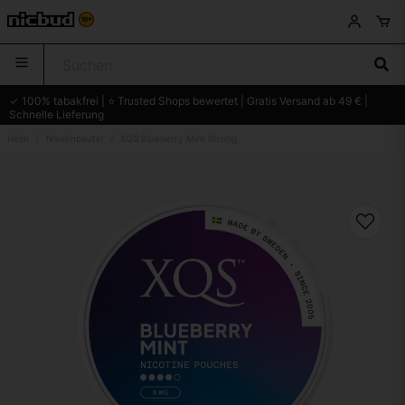
✓ 100% tabakfrei | ⭐ Trusted Shops bewertet | Gratis Versand ab 49 € |
Schnelle Lieferung
Heim
Nikotinbeutel
XQS Blueberry Mint Strong