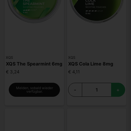
XQS
XQS
XQS The Spearmint 6mg
XQS Cola Lime 8mg
€ 3,24
€ 4,11
Melden, sobald wieder
-
+
verfügbar.