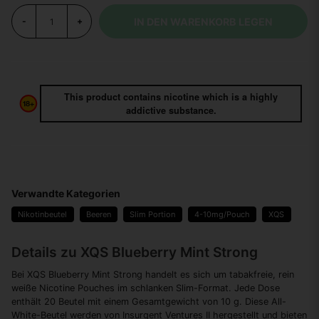
IN DEN WARENKORB LEGEN
-
+
This product contains nicotine which is a highly
addictive substance.
Verwandte Kategorien
Nikotinbeutel
Beeren
Slim Portion
4-10mg/Pouch
XQS
Details zu XQS Blueberry Mint Strong
Bei XQS Blueberry Mint Strong handelt es sich um tabakfreie, rein
weiße Nicotine Pouches im schlanken Slim-Format. Jede Dose
enthält 20 Beutel mit einem Gesamtgewicht von 10 g. Diese All-
White-Beutel werden von Insurgent Ventures II hergestellt und bieten