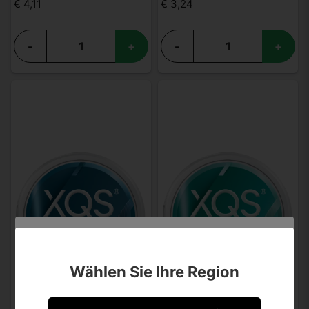
€ 4,11
€ 3,24
-
+
-
+
Sind Sie über 18 Jahre alt?
Wählen Sie Ihre Region
Leider können Sie Ihre Daten nicht selbst ändern.
Sollten Sie Aktualisierungen vornehmen müssen,
kontaktieren Sie uns bitte.