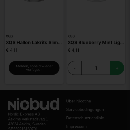
XQS
XQS
XQS Hallon Lakrits Slim Strong
XQS Blueberry Mint Light
€ 4,11
€ 4,11
Melden, sobald wieder
-
+
verfügbar.
Über Nicotine
Servicebedingungen
Nordic Express AB
Datenschutzrichtlinie
Askims verkstadsväg 1
43634 Askim, Sweden
Impressum
SE559216160701