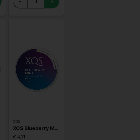
-
+
XQS
Strong
XQS Blueberry Mint Light
€ 4,11