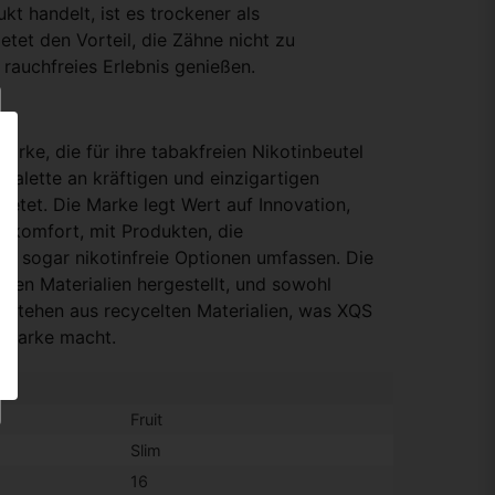
kt handelt, ist es trockener als
tet den Vorteil, die Zähne nicht zu
 rauchfreies Erlebnis genießen.
arke, die für ihre tabakfreien Nikotinbeutel
 Palette an kräftigen und einzigartigen
etet. Die Marke legt Wert auf Innovation,
erkomfort, mit Produkten, die
nd sogar nikotinfreie Optionen umfassen. Die
chen Materialien hergestellt, und sowohl
estehen aus recycelten Materialien, was XQS
 Marke macht.
Fruit
Slim
16