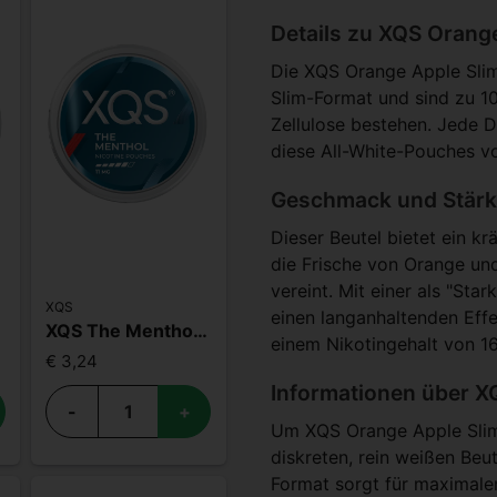
Details zu XQS Orang
Die XQS Orange Apple Sli
Slim-Format und sind zu 10
Zellulose bestehen. Jede D
diese All-White-Pouches vo
Geschmack und Stärk
Dieser Beutel bietet ein k
die Frische von Orange un
vereint. Mit einer als "Sta
XQS
einen langanhaltenden Effe
7mg
XQS The Menthol 11mg
einem Nikotingehalt von 16
€ 3,24
Informationen über X
-
+
Um XQS Orange Apple Slim 
diskreten, rein weißen Beut
Format sorgt für maximale