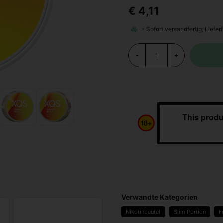
€ 4,11
-
+
This produ
Verwandte Kategorien
Nikotinbeutel
Slim Portion
F