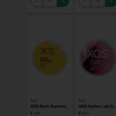
-
+
-
+
XQS
XQS
XQS Dark Banana Slim Strong
XQS Hallon Lakrits Slim 
€ 4,11
€ 4,11