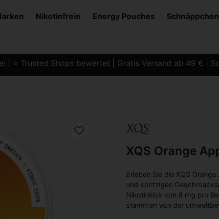
Marken
Nikotinfreie
Energy Pouches
Schnäppchen
i | ⭐ Trusted Shops bewertet | Gratis Versand ab 49 € | Sc
g
XQS Orange App
Erleben Sie die XQS Orange 
und spritzigen Geschmackspr
Nikotinkick von 8 mg pro Beu
stammen von der umweltbe