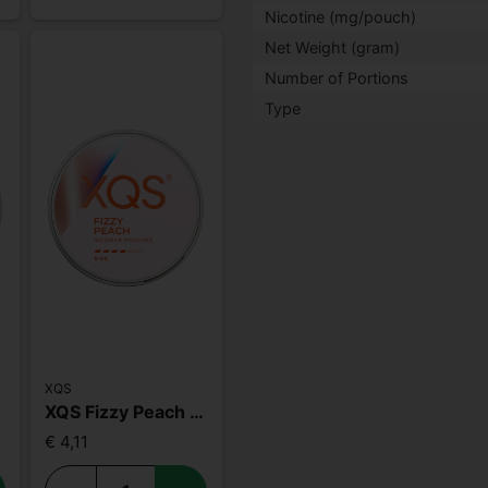
Nicotine (mg/pouch)
Net Weight (gram)
Number of Portions
Type
XQS
XQS Fizzy Peach Slim Strong
€ 4,11