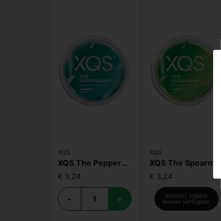
XQS
XQS
XQS The Peppermint 10mg
XQS The Spearmint 
€ 3,24
€ 3,24
Melden, sobald
-
+
wieder verfügbar.