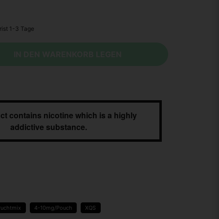
IN DEN WARENKORB LEGEN
ct contains nicotine which is a highly
addictive substance.
ruchtmix
4-10mg/Pouch
XQS