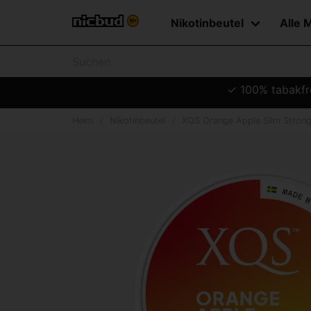
Nikotinbeutel
Alle 
✓ 100% tabakfre
Heim
Nikotinbeutel
XQS Orange Apple Slim Stron