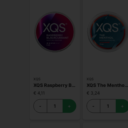
XQS
XQS
XQS Raspberry Blackcurrant Slim Strong
XQS The Menthol 1
€ 4,11
€ 3,24
-
+
-
+