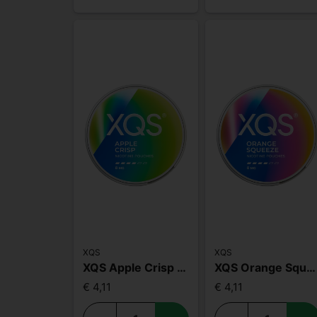
XQS
XQS
XQS Apple Crisp Slim Strong
XQS Orange Squeeze Slim Strong
€ 4,11
€ 4,11